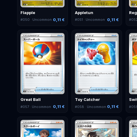
Flapple
Appletun
Reg
0,11 €
0,11 €
#
050
· Uncommon
#
051
· Uncommon
#
05
Great Ball
Toy Catcher
Swi
0,11 €
0,11 €
#
057
· Uncommon
#
058
· Uncommon
#
05