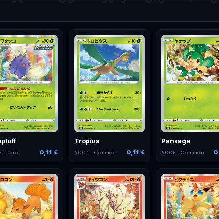
pluff
Tropius
Pansage
0,11 €
0,11 €
0
3
· Rare
#
004
· Common
#
005
· Common