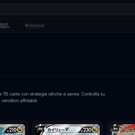
 115 carte con strategie idriche e aeree. Controlla su
venditori affidabili.
#
3
#
4