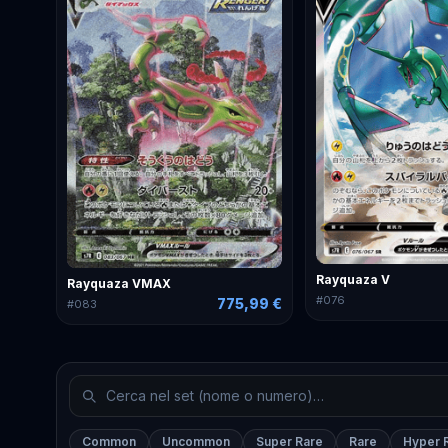
Rayquaza V
Rayquaza VMAX
#
076
775,99 €
#
083
Common
Uncommon
Super Rare
Rare
Hyper 