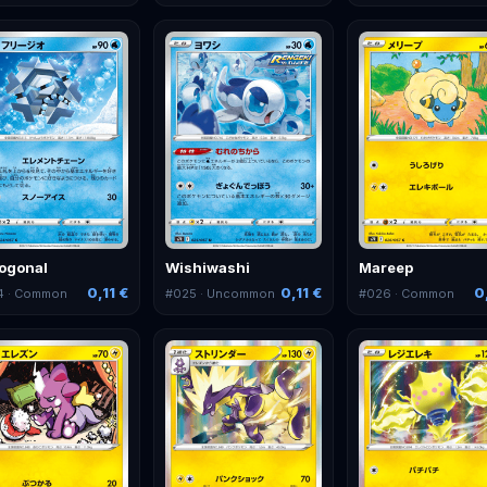
ogonal
Wishiwashi
Mareep
0,11 €
0,11 €
0
4
· Common
#
025
· Uncommon
#
026
· Common