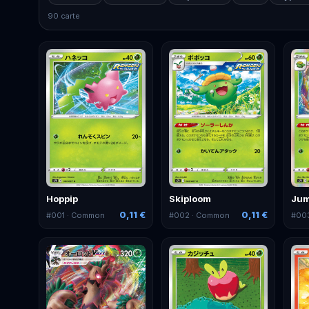
90 carte
Hoppip
Skiploom
Jum
0,11 €
0,11 €
#
001
· Common
#
002
· Common
#
00