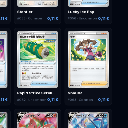
Stantler
Lucky Ice Pop
,11 €
0,11 €
0,11 €
#
055
· Common
#
056
· Uncommon
Rapid Strike Scroll of the Flying Dragon
Shauna
,11 €
0,11 €
0,11 €
#
062
· Uncommon
#
063
· Common