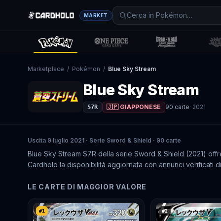
MARKET
Marketplace
/
Pokémon
/
Blue Sky Stream
Blue Sky Stream
🇯🇵 GIAPPONESE
90
carte
·
2021
S7R
Uscita 9 luglio 2021 · Serie Sword & Shield · 90 carte
Blue Sky Stream S7R della serie Sword & Shield (2021) offre
Cardholo la disponibilità aggiornata con annunci verificati di 
LE CARTE DI MAGGIOR VALORE
#
1
#
2