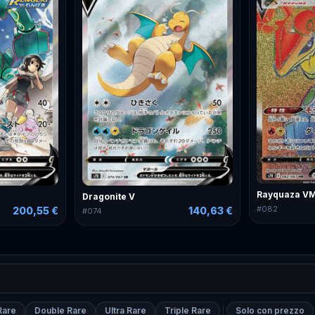
Rayquaza V
Dragonite V
#
082
200,55 €
140,63 €
#
074
Rare
Double Rare
Ultra Rare
Triple Rare
Solo con prezzo