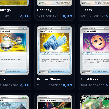
idrago
Chansey
Blissey
0,11 €
0,11 €
0
2
· Rare
#
053
· Common
#
054
· Uncommon
tch
Rubber Gloves
Spirit Mask
0,11 €
0,11 €
0
9
· Uncommon
#
060
· Uncommon
#
061
· Uncommon