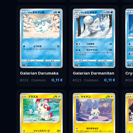
Galarian Darumaka
Galarian Darmanitan
Cry
0,11 €
0,11 €
#
022
· Common
#
023
· Common
#
02