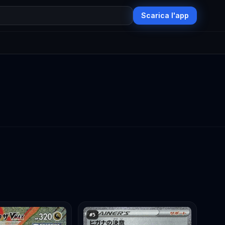
Scarica l'app
#
5