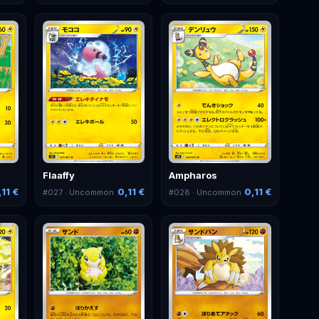
Flaaffy
Ampharos
,11 €
0,11 €
0,11 €
#
027
· Uncommon
#
028
· Uncommon