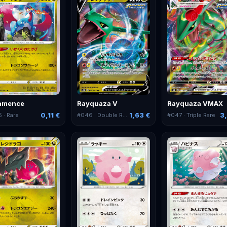
amence
Rayquaza V
Rayquaza VMAX
0,11 €
1,63 €
3,
5
· Rare
#
046
· Double Rare
#
047
· Triple Rare