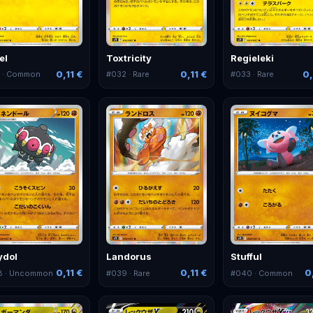
el
Toxtricity
Regieleki
0,11 €
0,11 €
0,
1
· Common
#
032
· Rare
#
033
· Rare
ydol
Landorus
Stufful
0,11 €
0,11 €
0
8
· Uncommon
#
039
· Rare
#
040
· Common