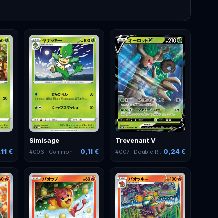
Simisage
Trevenant V
,11 €
0,11 €
0,24 €
#
006
· Common
#
007
· Double Rare