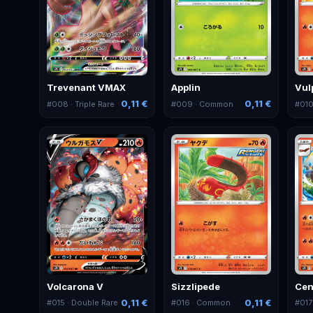
Trevenant VMAX
Applin
Vul
0,11 €
0,11 €
#
008
· Triple Rare
#
009
· Common
#
01
Volcarona V
Sizzlipede
Cen
0,11 €
0,11 €
#
015
· Double Rare
#
016
· Common
#
017