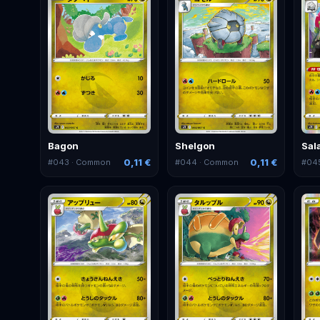
Bagon
Shelgon
Sal
0,11 €
0,11 €
#
043
· Common
#
044
· Common
#
04