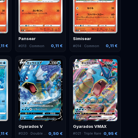
Pansear
Simisear
,11 €
0,11 €
0,11 €
#
013
· Common
#
014
· Common
Gyarados V
Gyarados VMAX
,11 €
0,50 €
0,95 €
#
020
· Double Rare
#
021
· Triple Rare