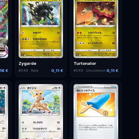
Zygarde
Turtonator
18 €
0,11 €
0,11 €
#
048
· Rare
#
049
· Uncommon