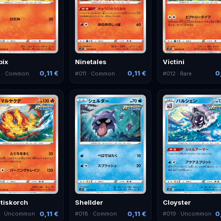
pix
Ninetales
Victini
0,11 €
0,11 €
0
0
· Common
#
011
· Common
#
012
· Rare
tiskorch
Shellder
Cloyster
0,11 €
0,11 €
0
· Uncommon
#
018
· Common
#
019
· Uncommon