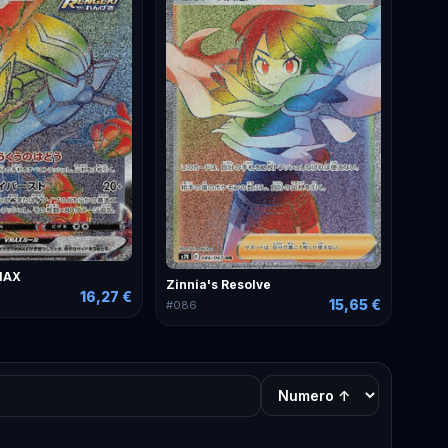
MAX
Zinnia's Resolve
16,27 €
15,65 €
#
086