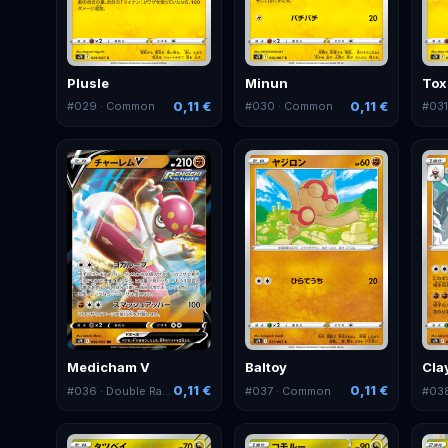
Plusle
Minun
Tox
0,11 €
0,11 €
#
029
· Common
#
030
· Common
#
03
Medicham V
Baltoy
Cla
0,11 €
0,11 €
#
036
· Double Rare
#
037
· Common
#
03