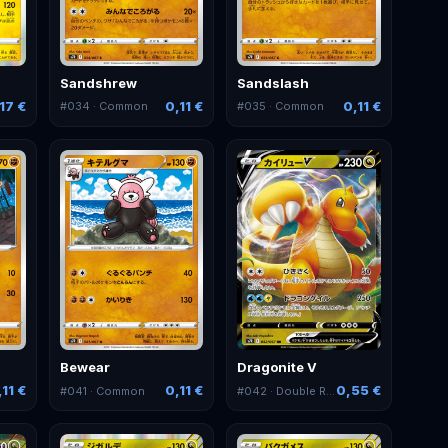
Sandshrew
Sandslash
17 €
0,11 €
0,11 €
#
034
· Common
#
035
· Common
Bewear
Dragonite V
,11 €
0,11 €
0,55 €
#
041
· Common
#
042
· Double Rare