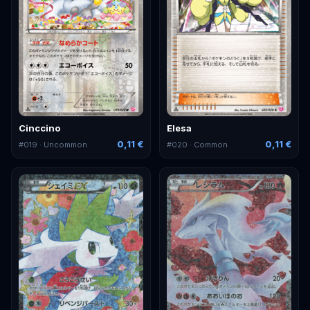
Cinccino
Elesa
0,11 €
0,11 €
#
019
· Uncommon
#
020
· Common