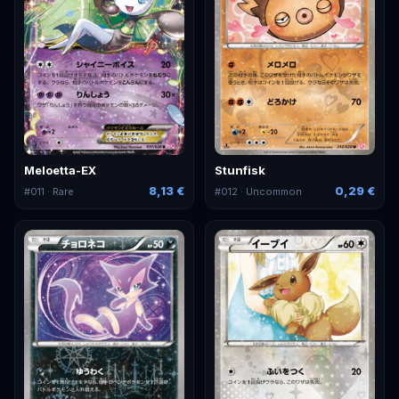
Meloetta-EX
Stunfisk
8,13 €
0,29 €
#
011
· Rare
#
012
· Uncommon