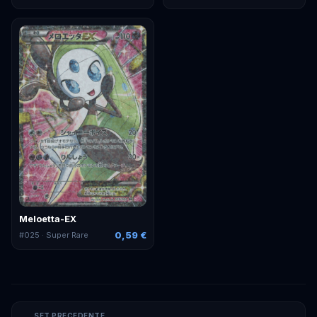
Meloetta-EX
0,59 €
#
025
· Super Rare
SET PRECEDENTE