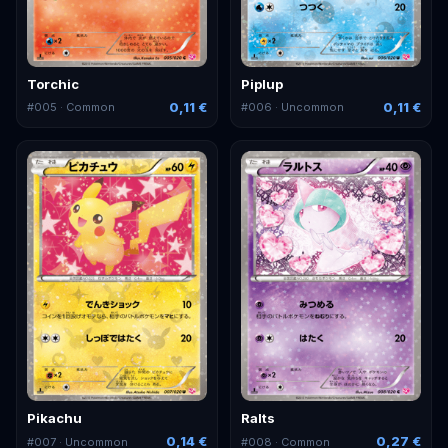
Torchic
Piplup
0,11 €
0,11 €
#
005
· Common
#
006
· Uncommon
Pikachu
Ralts
0,14 €
0,27 €
#
007
· Uncommon
#
008
· Common