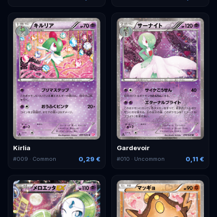
Kirlia
Gardevoir
0,29 €
0,11 €
#
009
· Common
#
010
· Uncommon