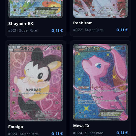
Reshiram
Shaymin-EX
0,11 €
#
022
· Super Rare
0,11 €
#
021
· Super Rare
Mew-EX
Emolga
0,11 €
#
024
· Super Rare
0,11 €
#
023
· Super Rare