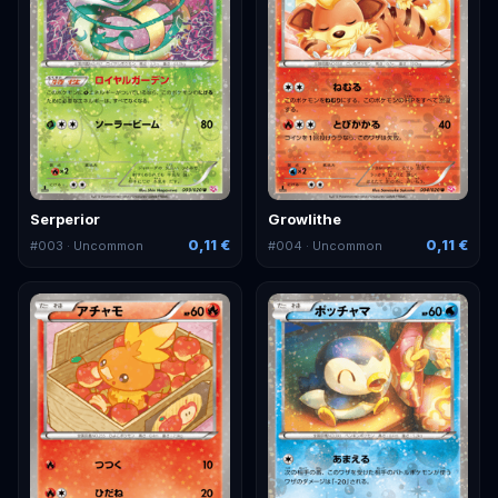
Serperior
Growlithe
0,11 €
0,11 €
#
003
· Uncommon
#
004
· Uncommon