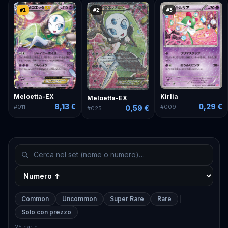
#
1
#
2
#
3
Meloetta-EX
Kirlia
Meloetta-EX
8,13 €
0,29 €
#
011
#
009
0,59 €
#
025
Common
Uncommon
Super Rare
Rare
Solo con prezzo
25 carte