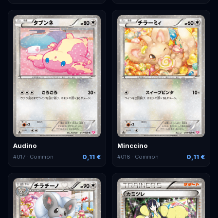
Audino
Minccino
0,11 €
0,11 €
#
017
· Common
#
018
· Common