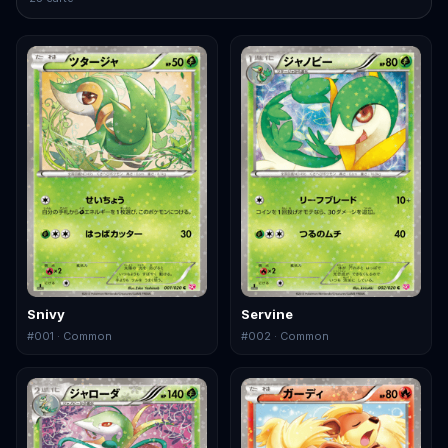
Snivy
Servine
#
001
· Common
#
002
· Common