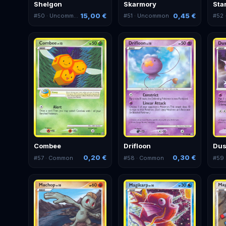
Shelgon
Skarmory
Sta
15,00 €
0,45 €
#
50
· Uncommon
#
51
· Uncommon
#
52
Combee
Drifloon
Dus
0,20 €
0,30 €
#
57
· Common
#
58
· Common
#
59