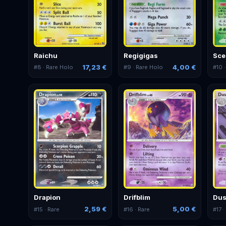
Raichu
Regigigas
Sce
17,23 €
4,00 €
#
8
· Rare Holo
#
9
· Rare Holo
#
10
·
Drapion
Drifblim
Dus
2,59 €
5,00 €
#
15
· Rare
#
16
· Rare
#
17
·