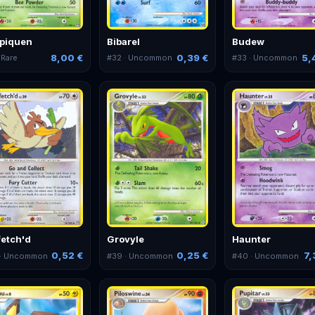
piquen
Bibarel
Budew
8,00 €
0,39 €
5,
 Rare
#
32
· Uncommon
#
33
· Uncommon
fetch'd
Grovyle
Haunter
0,52 €
0,25 €
7,
· Uncommon
#
39
· Uncommon
#
40
· Uncommon