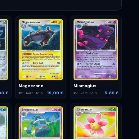
Magnezone
Mismagius
00 €
19,00 €
5,89 €
#
6
· Rare Holo
#
7
· Rare Holo