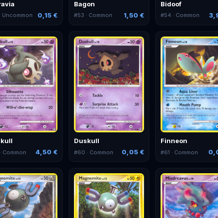
ravia
Bagon
Bidoof
0,15 €
1,50 €
3,
· Uncommon
#
53
· Common
#
54
· Common
kull
Duskull
Finneon
4,50 €
0,05 €
0,
· Common
#
60
· Common
#
61
· Common