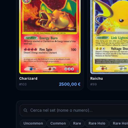
Charizard
Raichu
2500,00 €
#
103
#
99
Uncommon
Common
Rare
Rare Holo
Rare Hol