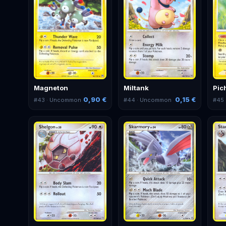
Magneton
Miltank
Pic
0,90 €
0,15 €
#
43
· Uncommon
#
44
· Uncommon
#
45