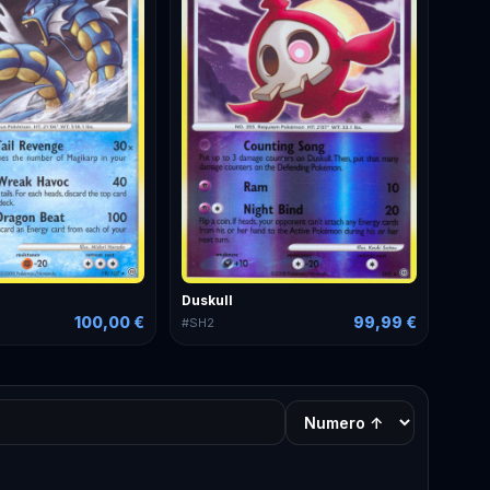
Duskull
100,00 €
99,99 €
#
SH2