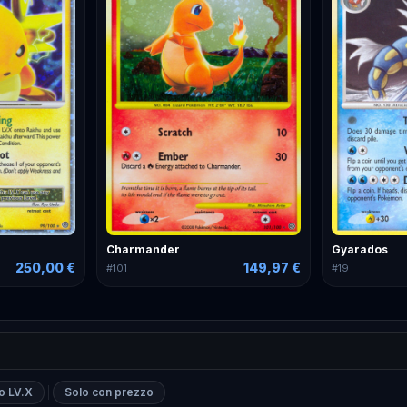
Charmander
Gyarados
250,00 €
149,97 €
#
101
#
19
o LV.X
Solo con prezzo