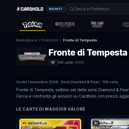
MARKET
Marketplace
/
Pokémon
/
Fronte di Tempesta
Fronte di Tempesta
106
carte
·
2008
SF
Uscita 1 novembre 2008 · Serie Diamond & Pearl · 106 carte
Fronte di Tempesta, settimo set della serie Diamond & Pear
Cerca e confronta gli annunci su Cardholo con prezzi aggio
LE CARTE DI MAGGIOR VALORE
#
1
#
2