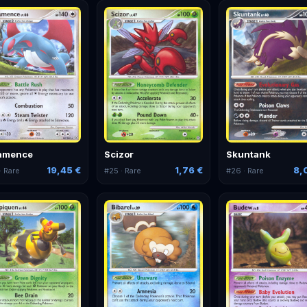
amence
Scizor
Skuntank
19,45 €
1,76 €
8,
· Rare
#
25
· Rare
#
26
· Rare