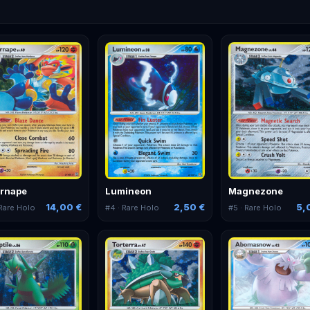
ernape
Lumineon
Magnezone
14,00 €
2,50 €
5,
Rare Holo
#
4
· Rare Holo
#
5
· Rare Holo