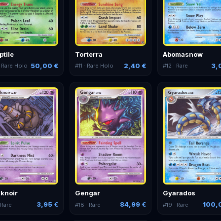
ptile
Torterra
Abomasnow
50,00 €
2,40 €
3,
 Rare Holo
#
11
· Rare Holo
#
12
· Rare
knoir
Gengar
Gyarados
3,95 €
84,99 €
100,
 Rare
#
18
· Rare
#
19
· Rare