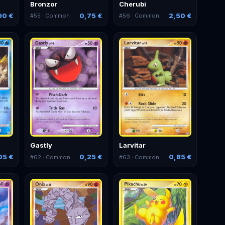
Bronzor
Cherubi
90 €
0,75 €
2,50 €
#
55
· Common
#
56
· Common
Gastly
Larvitar
05 €
0,25 €
0,85 €
#
62
· Common
#
63
· Common