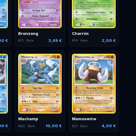
Bronzong
Cherrim
00 €
3,49 €
2,00 €
#
13
· Rare
#
14
· Rare
Machamp
Mamoswine
00 €
10,00 €
4,00 €
#
20
· Rare
#
21
· Rare