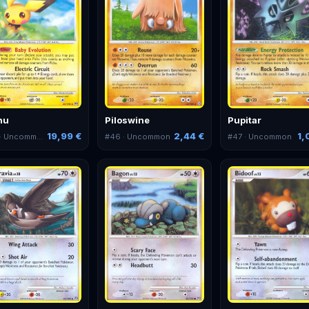
hu
Piloswine
Pupitar
19,99 €
2,44 €
1,
· Uncommon
#
46
· Uncommon
#
47
· Uncommon