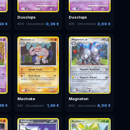
Dusclops
Dusclops
40 €
0,36 €
3,00 €
#
34
· Uncommon
#
35
· Uncommon
Machoke
Magneton
38 €
1,49 €
4,00 €
#
41
· Uncommon
#
42
· Uncommon