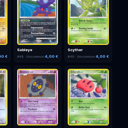
Sableye
Scyther
00 €
4,00 €
4,00 €
#
48
· Uncommon
#
49
· Uncommon