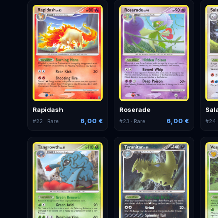
Rapidash
Roserade
Sal
6,00 €
6,00 €
#
22
· Rare
#
23
· Rare
#
24