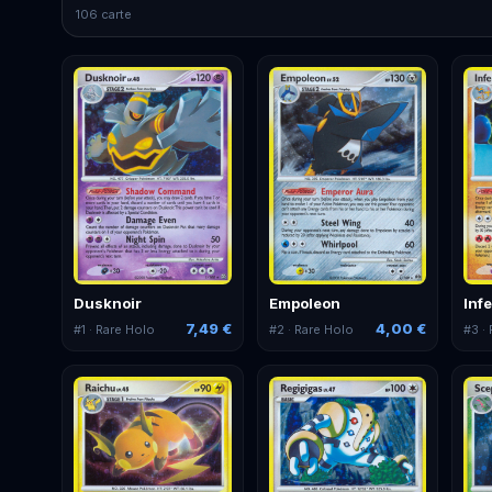
106 carte
Dusknoir
Empoleon
Inf
7,49 €
4,00 €
#
1
· Rare Holo
#
2
· Rare Holo
#
3
· 