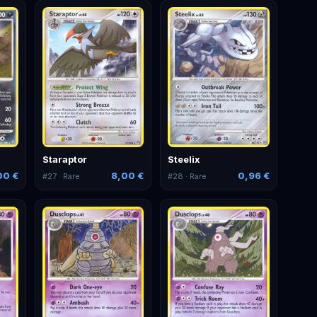
Staraptor
Steelix
00 €
8,00 €
0,96 €
#
27
· Rare
#
28
· Rare