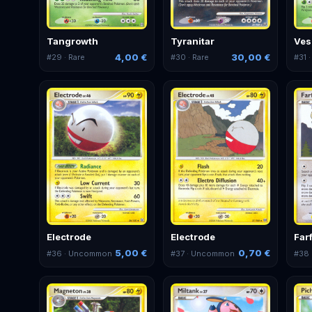
Tangrowth
Tyranitar
Ves
4,00 €
30,00 €
#
29
· Rare
#
30
· Rare
#
31
·
Electrode
Electrode
Far
5,00 €
0,70 €
#
36
· Uncommon
#
37
· Uncommon
#
38