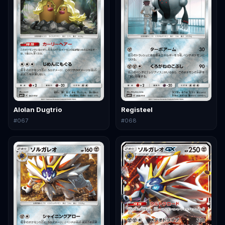
Alolan Dugtrio
Registeel
#
067
#
068