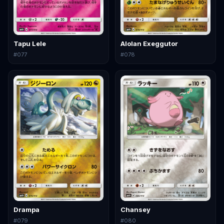
Tapu Lele
Alolan Exeggutor
#
077
#
078
Drampa
Chansey
#
079
#
080