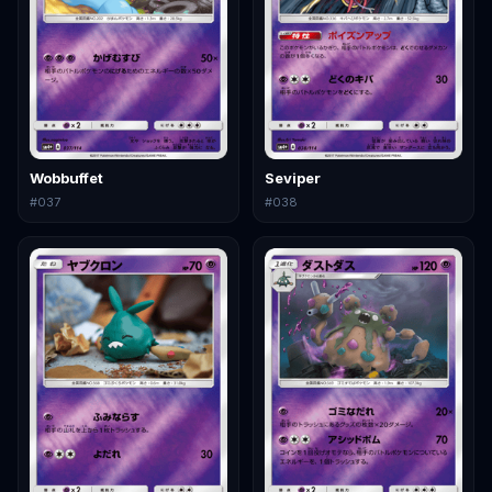
Wobbuffet
Seviper
#
037
#
038