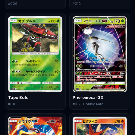
#
009
#
010
Tapu Bulu
Pheromosa-GX
#
011
#
012
· Double Rare