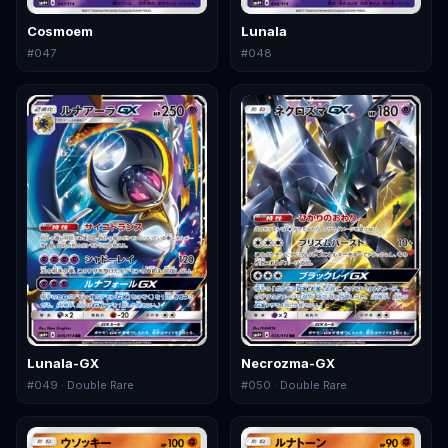
Cosmoem
Lunala
#
047
#
048
Lunala-GX
Necrozma-GX
#
049
· Double Rare
#
050
· Double Rare