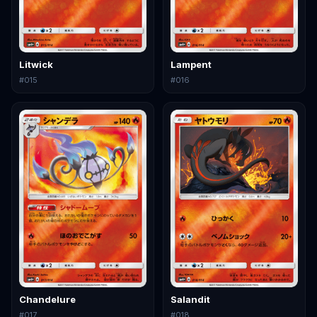
Litwick
Lampent
#
015
#
016
Chandelure
Salandit
#
017
#
018