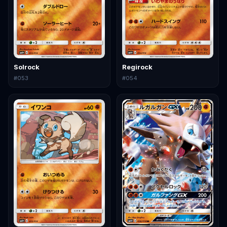
Solrock
Regirock
#
053
#
054