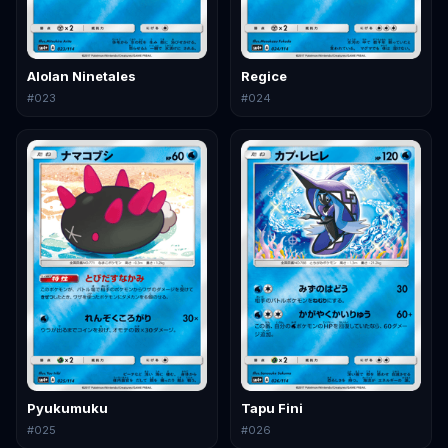
Alolan Ninetales
Regice
#
023
#
024
Pyukumuku
Tapu Fini
#
025
#
026