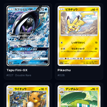
Tapu Fini-GX
Pikachu
#
027
· Double Rare
#
028