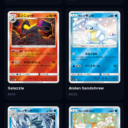
Salazzle
Alolan Sandshrew
#
019
#
020