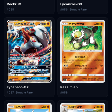
Rockruff
Lycanroc-GX
#
055
#
056
· Double Rare
Lycanroc-GX
Passimian
#
057
· Double Rare
#
058