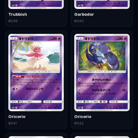
Trubbish
Garbodor
#
039
#
040
Oricorio
Oricorio
#
041
#
042