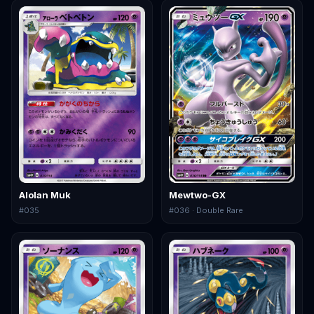
Alolan Muk
Mewtwo-GX
#
035
#
036
· Double Rare