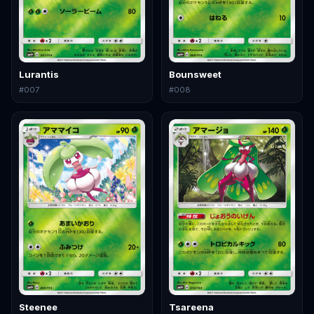
Lurantis
Bounsweet
#
007
#
008
Steenee
Tsareena