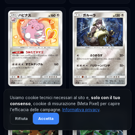
Blissey
Kangaskhan
Usiamo cookie tecnici necessari al sito e,
solo con il tuo
#
081
#
082
consenso
, cookie di misurazione (Meta Pixel) per capire
l'efficacia delle campagne.
Informativa privacy
.
Rifiuta
Accetta