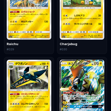
Raichu
Charjabug
#
029
#
030