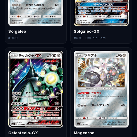
Solgaleo
Solgaleo-GX
#
069
#
070
· Double Rare
Celesteela-GX
Magearna