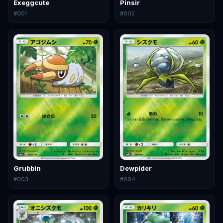
Exeggcute
Pinsir
#
001
#
002
Grubbin
Dewpider
#
003
#
004