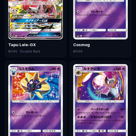
Tapu Lele-GX
Cosmog
#
045
· Double Rare
#
046