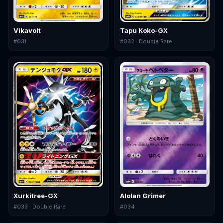
Vikavolt
Tapu Koko-GX
#
031
#
032
· Double Rare
Xurkitree-GX
Alolan Grimer
#
033
· Double Rare
#
034