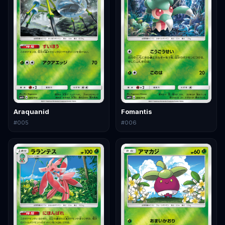
Araquanid
Fomantis
#
005
#
006