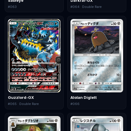
Sableye
Darkrai-GX
#
063
#
064
· Double Rare
Guzzlord-GX
Alolan Diglett
#
065
· Double Rare
#
066