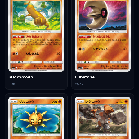
Sudowoodo
Lunatone
#
051
#
052