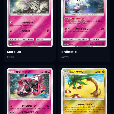
Morelull
Shiinotic
#
075
#
076