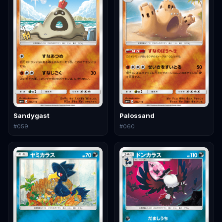
Sandygast
Palossand
#
059
#
060