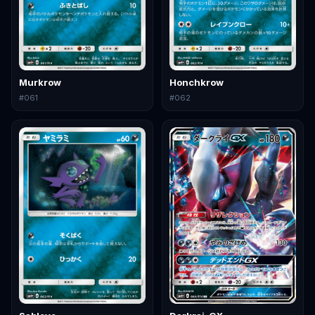
Murkrow
Honchkrow
#
061
#
062