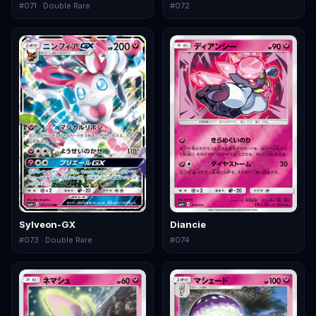
#
071
· Double Rare
#
072
Sylveon-GX
Diancie
#
073
· Double Rare
#
074