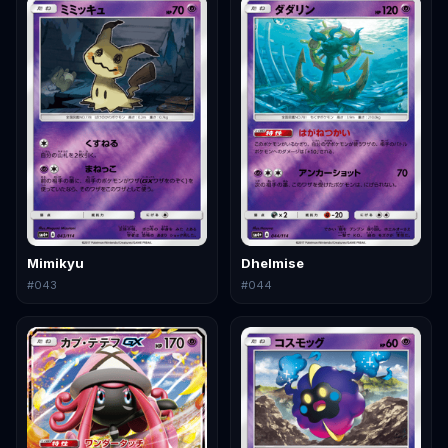
Mimikyu
Dhelmise
#
043
#
044