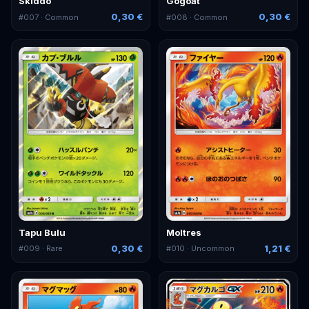
Skiddo
Gogoat
0,30 €
0,30 €
#
007
· Common
#
008
· Common
Tapu Bulu
Moltres
0,30 €
1,21 €
#
009
· Rare
#
010
· Uncommon