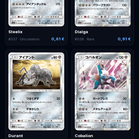
Steelix
Dialga
0,61 €
0,91 €
#
037
· Uncommon
#
038
· Rare
Durant
Cobalion