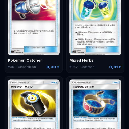
Pokémon Catcher
Mixed Herbs
0,30 €
0,91 €
#
051
· Uncommon
#
052
· Common