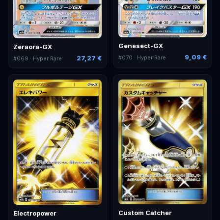
Genesect-GX
Zeraora-GX
9,09 €
#
070
· Hyper Rare
27,27 €
#
069
· Hyper Rare
Custom Catcher
Electropower