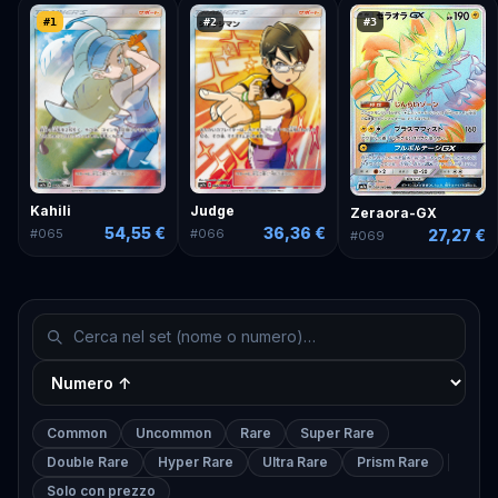
#
1
#
2
#
3
Kahili
Judge
Zeraora-GX
54,55 €
36,36 €
27,27 €
#
065
#
066
#
069
Common
Uncommon
Rare
Super Rare
Double Rare
Hyper Rare
Ultra Rare
Prism Rare
Solo con prezzo