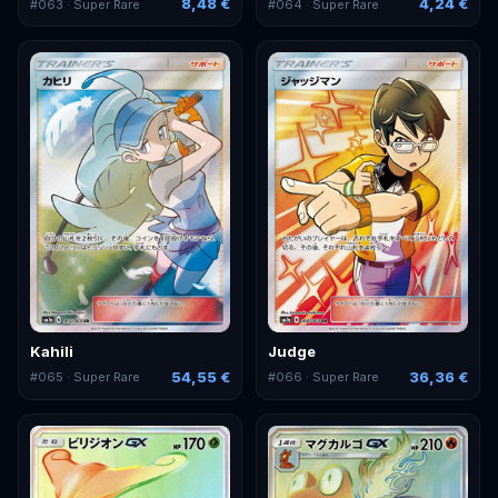
8,48 €
4,24 €
#
063
· Super Rare
#
064
· Super Rare
Kahili
Judge
54,55 €
36,36 €
#
065
· Super Rare
#
066
· Super Rare