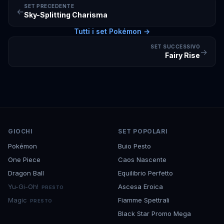
SET PRECEDENTE
←
Sky-Splitting Charisma
Tutti i set
Pokémon
→
SET SUCCESSIVO
→
Fairy Rise
GIOCHI
SET POPOLARI
Pokémon
Buio Pesto
One Piece
Caos Nascente
Dragon Ball
Equilibrio Perfetto
Yu-Gi-Oh!
Ascesa Eroica
PRESTO
Magic
Fiamme Spettrali
PRESTO
Black Star Promo Mega