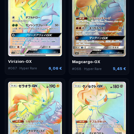
Virizion-GX
Magcargo-GX
6,06 €
5,45 €
#
067
· Hyper Rare
#
068
· Hyper Rare