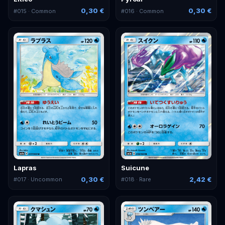
0,30 €
0,30 €
#
015
· Common
#
016
· Common
Lapras
Suicune
0,30 €
2,42 €
#
017
· Uncommon
#
018
· Rare