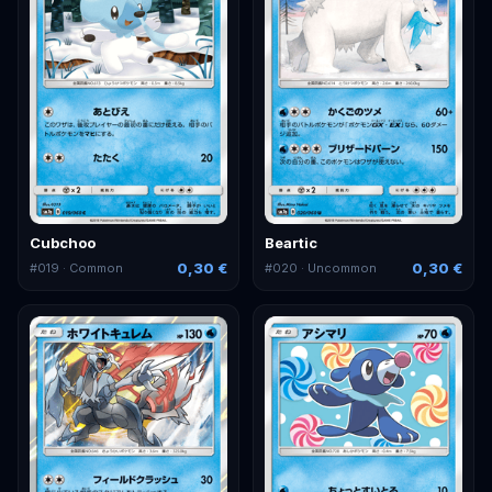
Cubchoo
Beartic
0,30 €
0,30 €
#
019
· Common
#
020
· Uncommon