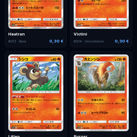
Heatran
Victini
0,30 €
0,30 €
#
013
· Rare
#
014
· Uncommon
Litleo
Pyroar