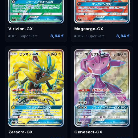
Virizion-GX
Magcargo-GX
3,64 €
3,94 €
#
061
· Super Rare
#
062
· Super Rare
Zeraora-GX
Genesect-GX