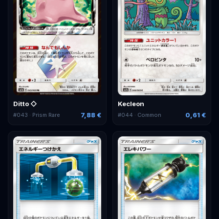
Ditto ◇
Kecleon
7,88 €
0,61 €
#
043
· Prism Rare
#
044
· Common