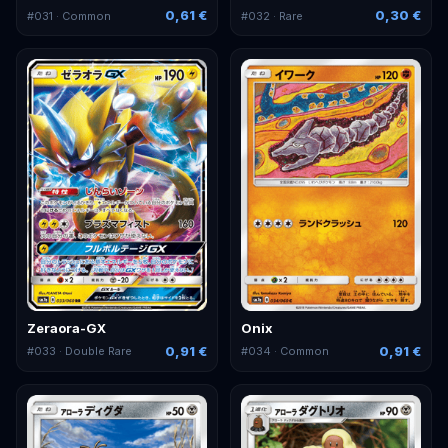
0,61 €
0,30 €
#
031
· Common
#
032
· Rare
Zeraora-GX
Onix
0,91 €
0,91 €
#
033
· Double Rare
#
034
· Common