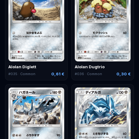
Alolan Diglett
Alolan Dugtrio
0,61 €
0,30 €
#
035
· Common
#
036
· Common