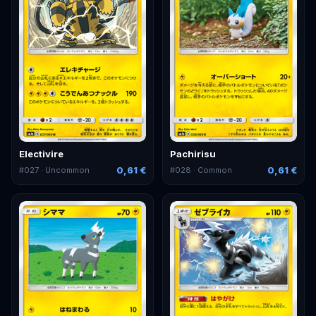
Electivire
Pachirisu
0,61 €
0,61 €
#
027
· Uncommon
#
028
· Common