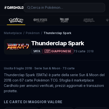
Marketplace
/
Pokémon
/
Thunderclap Spark
Thunderclap Spark
🇯🇵 GIAPPONESE
73
carte
·
2018
SM7A
Uscita 6 luglio 2018 · Serie Sun & Moon · 73 carte
Thunderclap Spark (SM7a) è parte della serie Sun & Moon del
2018 con 67 carte Pokémon TCG. Sfoglia il marketplace
Cardholo per annunci verificati, prezzi aggiornati e transazioni
protette.
LE CARTE DI MAGGIOR VALORE