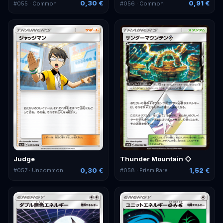
0,30 €
0,91 €
#
055
· Common
#
056
· Common
Judge
Thunder Mountain ◇
0,30 €
1,52 €
#
057
· Uncommon
#
058
· Prism Rare