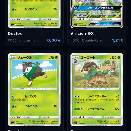
Dustox
Virizion-GX
0,30 €
1,21 €
#
005
· Uncommon
#
006
· Double Rare