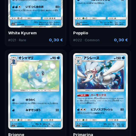
White Kyurem
Popplio
0,30 €
0,30 €
#
021
· Rare
#
022
· Common
Brionne
Primarina