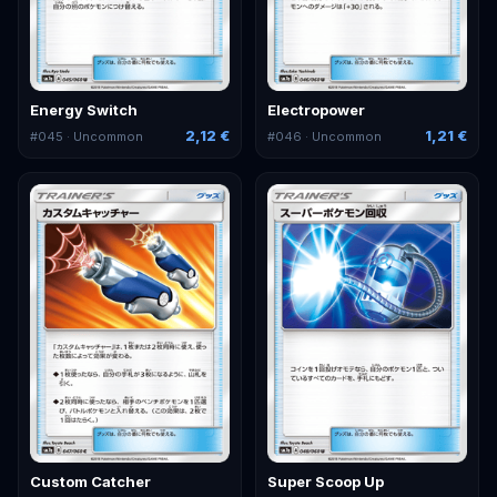
Energy Switch
Electropower
2,12 €
1,21 €
#
045
· Uncommon
#
046
· Uncommon
Custom Catcher
Super Scoop Up