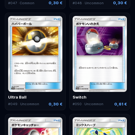
0,30 €
0,30 €
#
047
· Common
#
048
· Uncommon
Ultra Ball
Switch
0,30 €
0,61 €
#
049
· Uncommon
#
050
· Uncommon