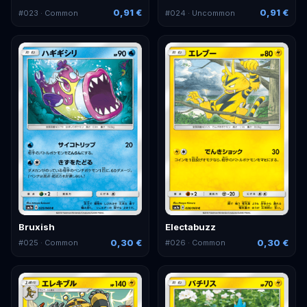
0,91 €
0,91 €
#
023
· Common
#
024
· Uncommon
Bruxish
Electabuzz
0,30 €
0,30 €
#
025
· Common
#
026
· Common