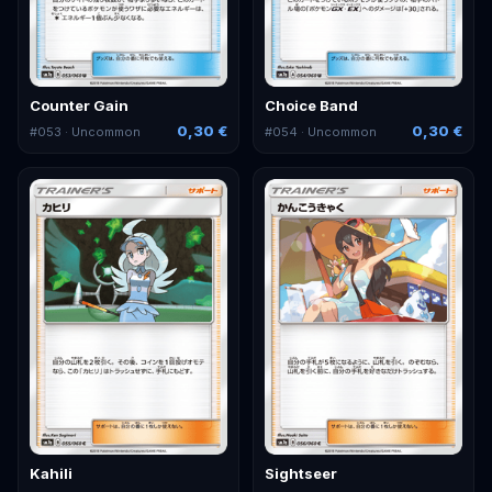
Counter Gain
Choice Band
0,30 €
0,30 €
#
053
· Uncommon
#
054
· Uncommon
Kahili
Sightseer