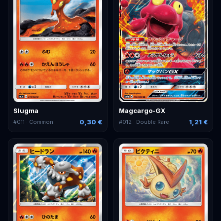
Slugma
Magcargo-GX
0,30 €
1,21 €
#
011
· Common
#
012
· Double Rare