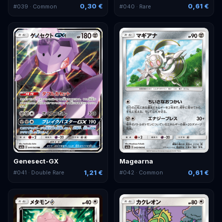
0,30 €
0,61 €
#
039
· Common
#
040
· Rare
Genesect-GX
Magearna
1,21 €
0,61 €
#
041
· Double Rare
#
042
· Common