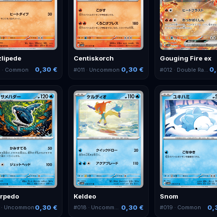
zlipede
Centiskorch
Gouging Fire ex
0,30 €
0,30 €
0,
0
· Common
#
011
· Uncommon
#
012
· Double Rare
rpedo
Keldeo
Snom
0,30 €
0,30 €
0,
· Uncommon
#
018
· Uncommon
#
019
· Common