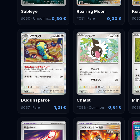
Sableye
Roaring Moon
Kor
0,30 €
0,30 €
#
050
· Uncommon
#
051
· Rare
#
05
Dudunsparce
Chatot
Min
1,21 €
0,61 €
#
057
· Rare
#
058
· Common
#
05