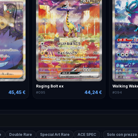
Raging Bolt ex
Walking Wak
45,45 €
44,24 €
#
095
#
094
e
Double Rare
Special Art Rare
ACE SPEC
Solo con prezzo