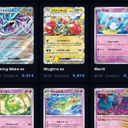
king Wake ex
Wugtrio ex
Marill
0,91 €
0,61 €
0,
4
· Double Rare
#
025
· Double Rare
#
026
· Common