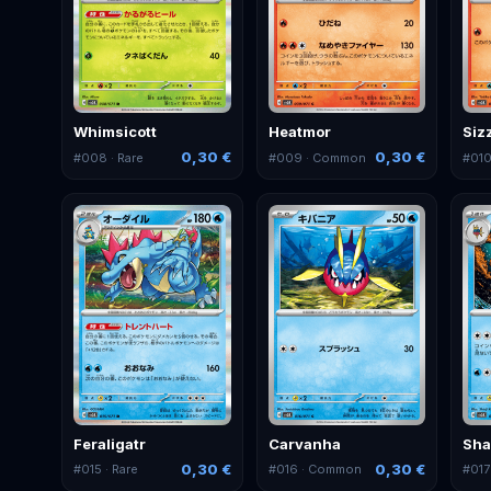
Whimsicott
Heatmor
Siz
0,30 €
0,30 €
#
008
· Rare
#
009
· Common
#
01
Feraligatr
Carvanha
Sha
0,30 €
0,30 €
#
015
· Rare
#
016
· Common
#
017