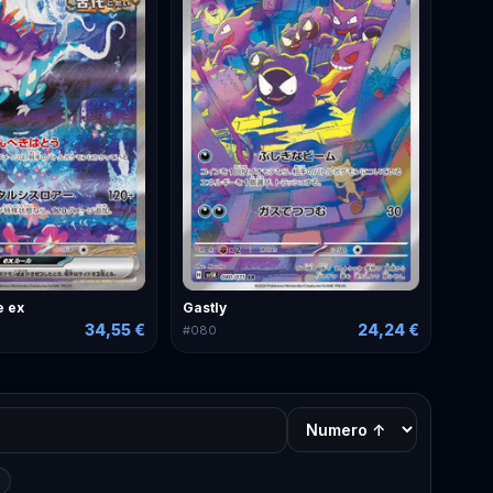
e ex
Gastly
34,55 €
24,24 €
#
080