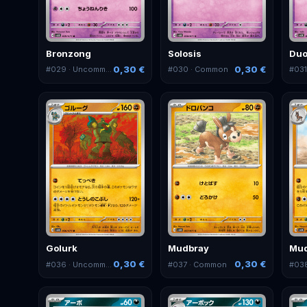
Bronzong
Solosis
Duo
0,30 €
0,30 €
#
029
· Uncommon
#
030
· Common
#
03
Golurk
Mudbray
Mud
0,30 €
0,30 €
#
036
· Uncommon
#
037
· Common
#
03