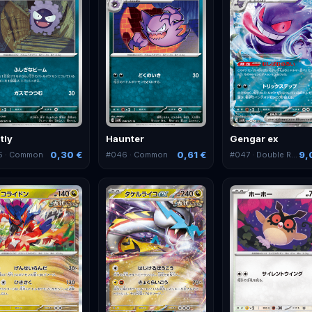
tly
Haunter
Gengar ex
0,30 €
0,61 €
9,
5
· Common
#
046
· Common
#
047
· Double Rare