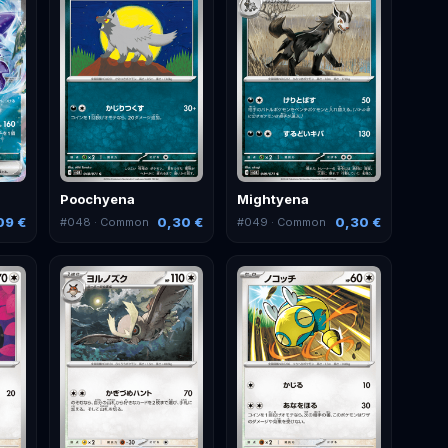
Poochyena
Mightyena
09 €
0,30 €
0,30 €
#
048
· Common
#
049
· Common