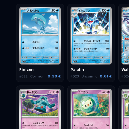
Finizen
Palafin
Wal
0,30 €
0,61 €
#
022
· Common
#
023
· Uncommon
#
02