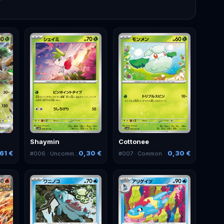
Shaymin
Cottonee
61 €
0,30 €
0,30 €
#
006
· Uncommon
#
007
· Common