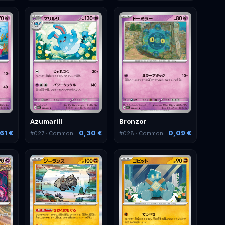
Azumarill
Bronzor
61 €
0,30 €
0,09 €
#
027
· Common
#
028
· Common