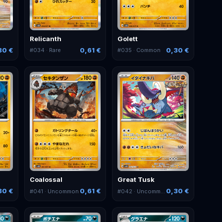
Relicanth
Golett
30 €
0,61 €
0,30 €
#
034
· Rare
#
035
· Common
Coalossal
Great Tusk
30 €
0,61 €
0,30 €
#
041
· Uncommon
#
042
· Uncommon