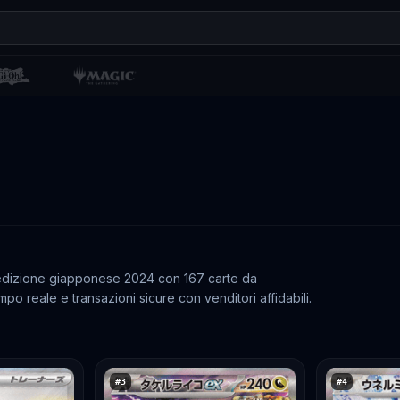
 edizione giapponese 2024 con 167 carte da
po reale e transazioni sicure con venditori affidabili.
#
3
#
4