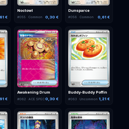
Noctowl
Dunsparce
61 €
0,30 €
0,61 €
#
055
· Common
#
056
· Common
Awakening Drum
Buddy-Buddy Poffin
91 €
0,30 €
1,21 €
#
062
· ACE SPEC
#
063
· Uncommon