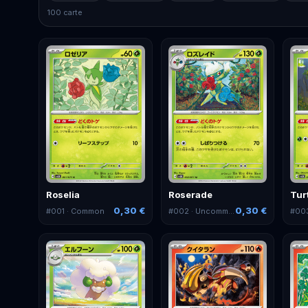
100 carte
Roselia
Roserade
Tur
0,30 €
0,30 €
#
001
· Common
#
002
· Uncommon
#
00