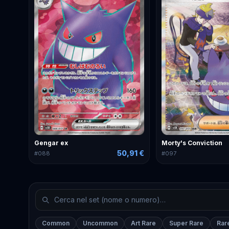
Gengar ex
Morty's Conviction
50,91 €
#
088
#
097
Common
Uncommon
Art Rare
Super Rare
Rar