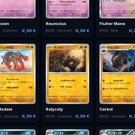
sion
Reuniclus
Flutter Mane
0,30 €
0,30 €
0,
1
· Common
#
032
· Uncommon
#
033
· Rare
sdale
Rolycoly
Carkol
0,30 €
0,30 €
0,
8
· Uncommon
#
039
· Common
#
040
· Common