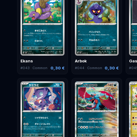
Ekans
Arbok
Gas
0,30 €
0,30 €
#
043
· Common
#
044
· Common
#
04