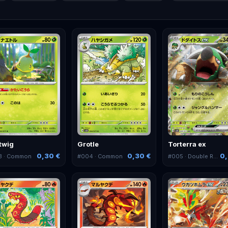
twig
Grotle
Torterra ex
0,30 €
0,30 €
0,
3
· Common
#
004
· Common
#
005
· Double Rare