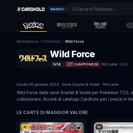
MARKET
Marketplace
/
Pokémon
/
Wild Force
Wild Force
🇯🇵 GIAPPONESE
100
carte
·
2024
SV5K
Uscita 26 gennaio 2024 · Serie Scarlet & Violet · 100 carte
Wild Force della serie Scarlet & Violet per Pokémon TCG,
collezionare. Accedi al catalogo Cardholo per i prezzi in tem
LE CARTE DI MAGGIOR VALORE
#
1
#
2