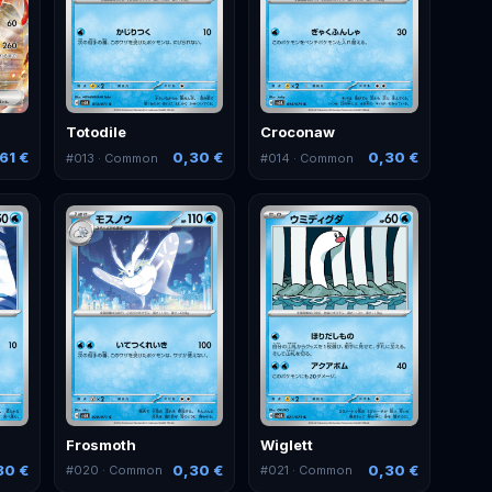
Totodile
Croconaw
61 €
0,30 €
0,30 €
#
013
· Common
#
014
· Common
Frosmoth
Wiglett
30 €
0,30 €
0,30 €
#
020
· Common
#
021
· Common