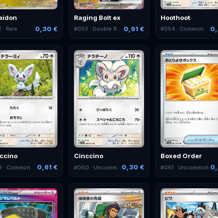
aidon
Raging Bolt ex
Hoothoot
0,30 €
0,91 €
0,
2
· Rare
#
053
· Double Rare
#
054
· Common
ccino
Cinccino
Boxed Order
0,61 €
0,30 €
0,
9
· Common
#
060
· Uncommon
#
061
· Uncommon