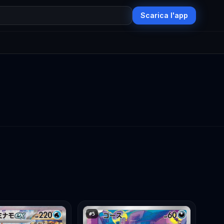
Scarica l'app
#
5