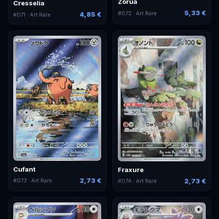
Zorua
Cresselia
5,33 €
#
072
· Art Rare
4,85 €
#
071
· Art Rare
Cufant
Fraxure
2,73 €
2,73 €
#
073
· Art Rare
#
074
· Art Rare