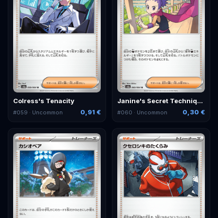
Colress's Tenacity
Janine's Secret Technique
0,91 €
0,30 €
#
059
· Uncommon
#
060
· Uncommon