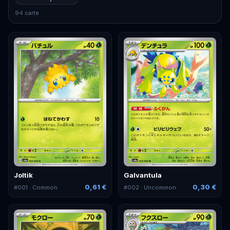
94 carte
Joltik
Galvantula
0,61 €
0,30 €
#
001
· Common
#
002
· Uncommon