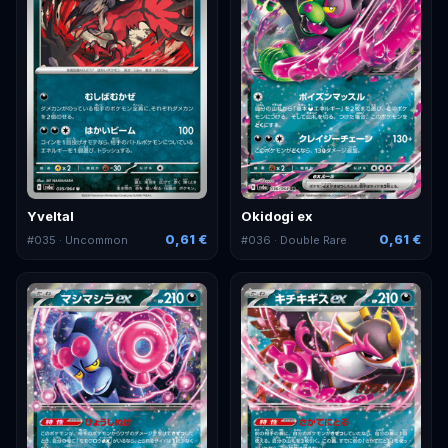
Yveltal
Okidogi ex
0,61 €
0,61 €
#
035
· Uncommon
#
036
· Double Rare