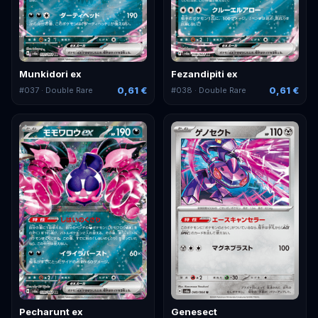
Munkidori ex
Fezandipiti ex
0,61 €
0,61 €
#
037
· Double Rare
#
038
· Double Rare
Pecharunt ex
Genesect