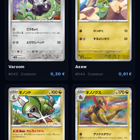
Varoom
Axew
0,30 €
0,61 €
#
043
· Common
#
044
· Common