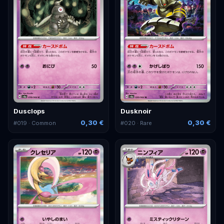
Dusclops
Dusknoir
0,30 €
0,30 €
#
019
· Common
#
020
· Rare