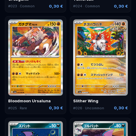
0,30 €
0,30 €
#
023
· Common
#
024
· Common
Bloodmoon Ursaluna
Slither Wing
0,30 €
0,30 €
#
025
· Rare
#
026
· Uncommon