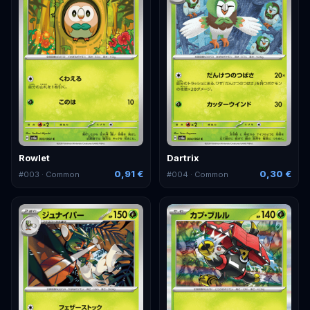
Rowlet
Dartrix
0,91 €
0,30 €
#
003
· Common
#
004
· Common