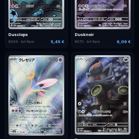
Dusclops
Dusknoir
5,45 €
6,06 €
#
069
· Art Rare
#
070
· Art Rare