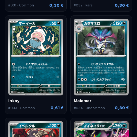
0,30 €
0,30 €
#
031
· Common
#
032
· Rare
Inkay
Malamar
0,61 €
0,30 €
#
033
· Common
#
034
· Uncommon