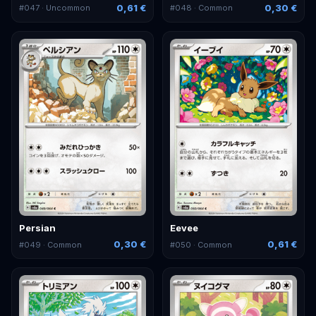
0,61 €
0,30 €
#
047
· Uncommon
#
048
· Common
Persian
Eevee
0,30 €
0,61 €
#
049
· Common
#
050
· Common