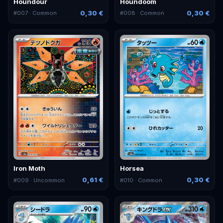
Houndour
Houndoom
0,30 €
0,30 €
#
007
· Common
#
008
· Common
Iron Moth
Horsea
0,61 €
0,30 €
#
009
· Uncommon
#
010
· Common