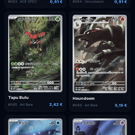
0,61 €
0,91 €
#
063
· ACE SPEC
#
064
· Uncommon
Tapu Bulu
Houndoom
2,42 €
#
065
· Art Rare
5,15 €
#
066
· Art Rare