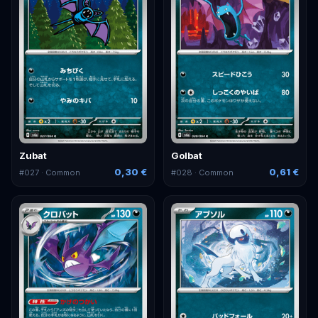
Zubat
Golbat
0,30 €
0,61 €
#
027
· Common
#
028
· Common