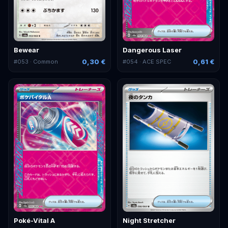
Bewear
Dangerous Laser
0,30 €
0,61 €
#
053
· Common
#
054
· ACE SPEC
Poké-Vital A
Night Stretcher