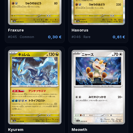
Fraxure
Haxorus
0,30 €
0,61 €
#
045
· Common
#
046
· Rare
Kyurem
Meowth