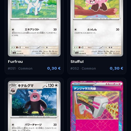
Furfrou
Stufful
0,30 €
0,30 €
#
051
· Common
#
052
· Common