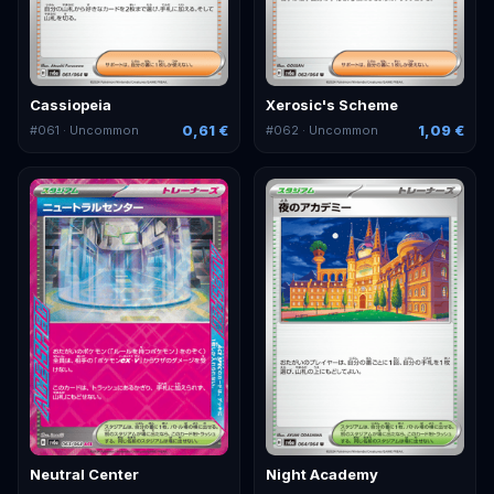
Cassiopeia
Xerosic's Scheme
0,61 €
1,09 €
#
061
· Uncommon
#
062
· Uncommon
Neutral Center
Night Academy