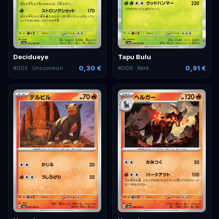
Decidueye
Tapu Bulu
0,30 €
0,91 €
#
005
· Uncommon
#
006
· Rare