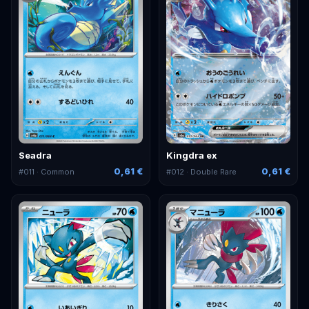
Seadra
Kingdra ex
0,61 €
0,61 €
#
011
· Common
#
012
· Double Rare