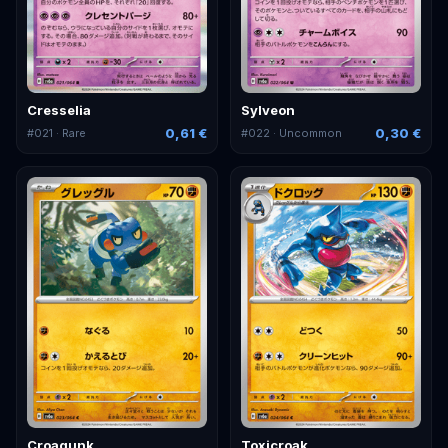
Cresselia
Sylveon
0,61 €
0,30 €
#
021
· Rare
#
022
· Uncommon
Croagunk
Toxicroak