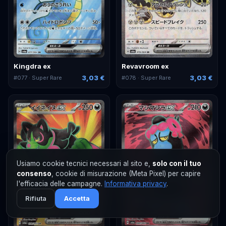
Kingdra ex
Revavroom ex
3,03 €
3,03 €
#
077
· Super Rare
#
078
· Super Rare
Usiamo cookie tecnici necessari al sito e,
solo con il tuo
consenso
, cookie di misurazione (Meta Pixel) per capire
l'efficacia delle campagne.
Informativa privacy
.
Rifiuta
Accetta