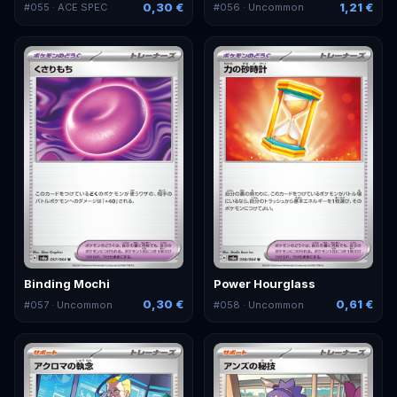
0,30 €
1,21 €
#
055
· ACE SPEC
#
056
· Uncommon
Binding Mochi
Power Hourglass
0,30 €
0,61 €
#
057
· Uncommon
#
058
· Uncommon