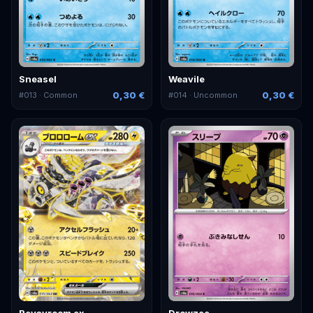
Sneasel
Weavile
0,30 €
0,30 €
#
013
· Common
#
014
· Uncommon
Revavroom ex
Drowzee