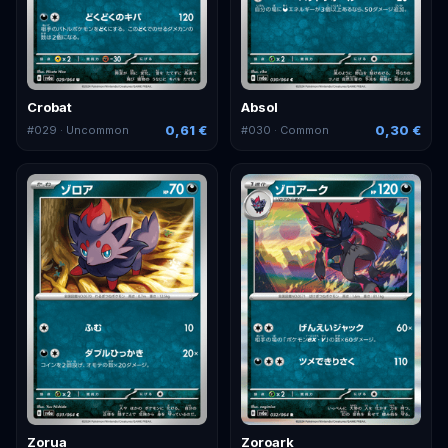
Crobat
Absol
0,61 €
0,30 €
#
029
· Uncommon
#
030
· Common
Zorua
Zoroark