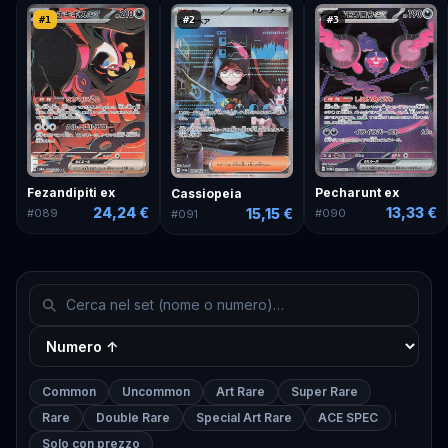
#
1
#
2
#
3
Fezandipiti ex
Pecharunt ex
Cassiopeia
24,24 €
13,33 €
15,15 €
#
089
#
090
#
091
Common
Uncommon
Art Rare
Super Rare
Rare
Double Rare
Special Art Rare
ACE SPEC
Solo con prezzo