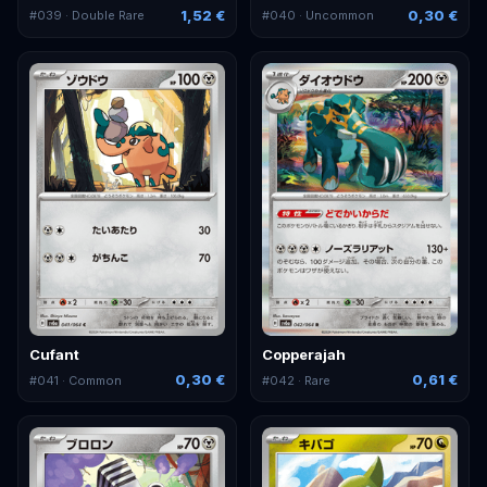
1,52 €
0,30 €
#
039
· Double Rare
#
040
· Uncommon
Cufant
Copperajah
0,30 €
0,61 €
#
041
· Common
#
042
· Rare