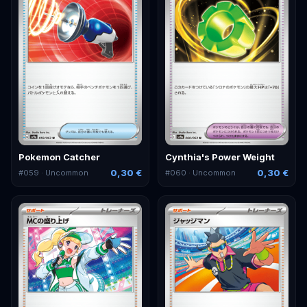
Pokemon Catcher
Cynthia's Power Weight
0,30 €
0,30 €
#
059
· Uncommon
#
060
· Uncommon