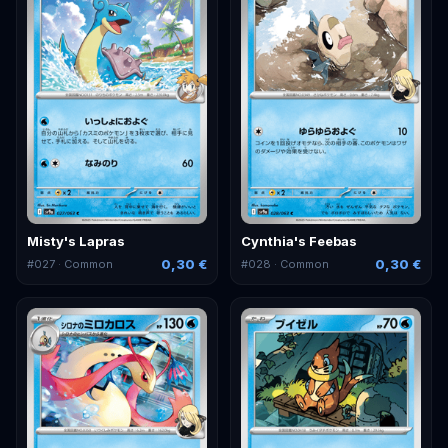
Misty's Lapras
Cynthia's Feebas
0,30 €
0,30 €
#
027
· Common
#
028
· Common