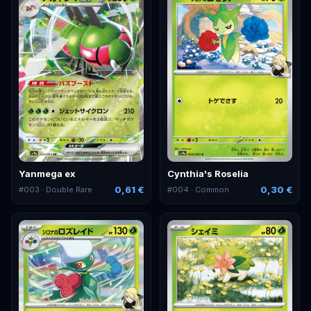
Yanmega ex
Cynthia's Roselia
0,61 €
0,30 €
#
003
· Double Rare
#
004
· Common