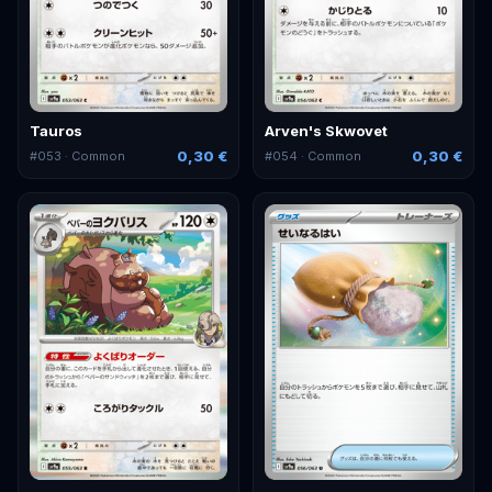
Tauros
Arven's Skwovet
0,30 €
0,30 €
#
053
· Common
#
054
· Common