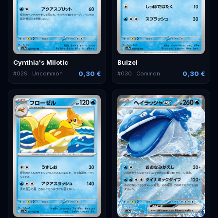
Cynthia's Milotic
Buizel
0,30 €
0,30 €
#
029
· Uncommon
#
030
· Common