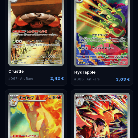
Crustle
Hydrapple
2,42 €
#
067
· Art Rare
3,03 €
#
068
· Art Rare