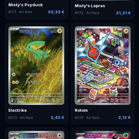
Misty's Psyduck
Misty's Lapras
33,33 €
#
071
· Art Rare
21,21 €
#
072
· Art Rare
Electrike
Rotom
2,42 €
2,12 €
#
073
· Art Rare
#
074
· Art Rare