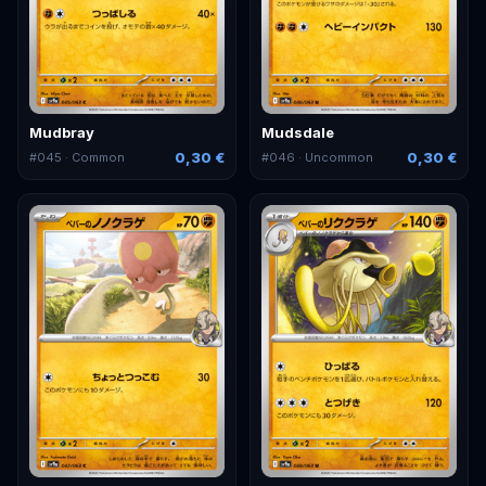
Mudbray
Mudsdale
0,30 €
0,30 €
#
045
· Common
#
046
· Uncommon