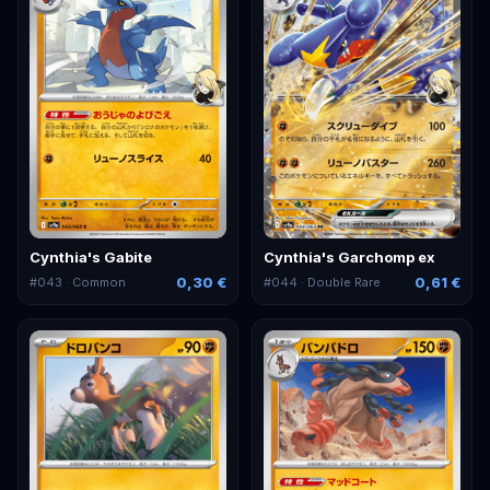
Cynthia's Gabite
Cynthia's Garchomp ex
0,30 €
0,61 €
#
043
· Common
#
044
· Double Rare