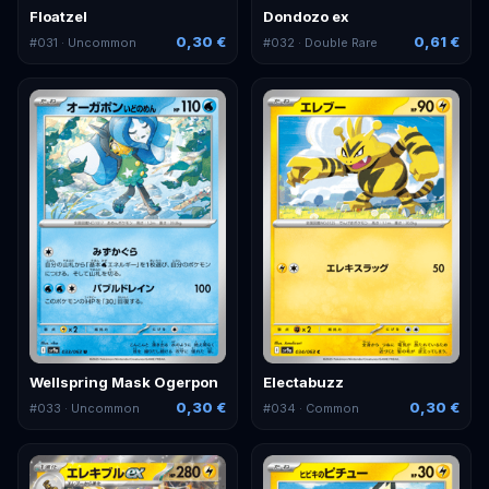
Floatzel
Dondozo ex
0,30 €
0,61 €
#
031
· Uncommon
#
032
· Double Rare
Wellspring Mask Ogerpon
Electabuzz
0,30 €
0,30 €
#
033
· Uncommon
#
034
· Common