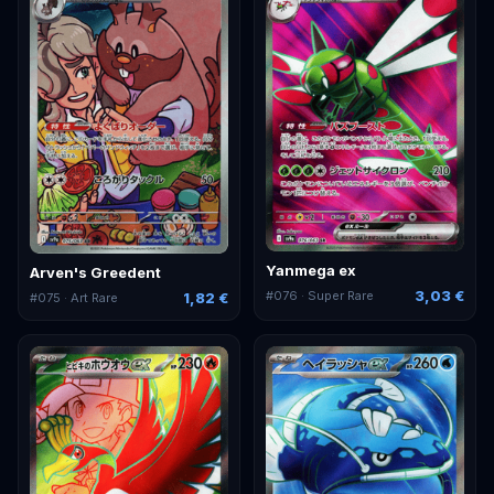
Yanmega ex
Arven's Greedent
3,03 €
#
076
· Super Rare
1,82 €
#
075
· Art Rare