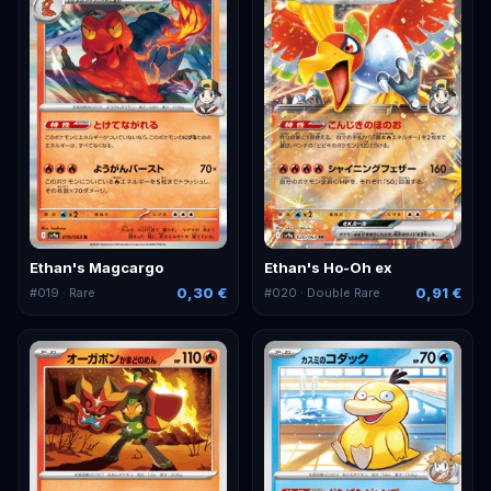
Ethan's Magcargo
Ethan's Ho-Oh ex
0,30 €
0,91 €
#
019
· Rare
#
020
· Double Rare