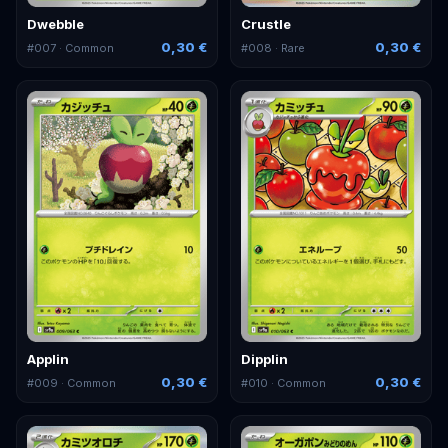
Dwebble
Crustle
0,30 €
0,30 €
#
007
· Common
#
008
· Rare
Applin
Dipplin
0,30 €
0,30 €
#
009
· Common
#
010
· Common