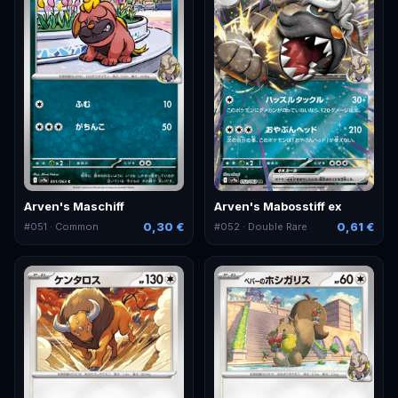
Arven's Maschiff
Arven's Mabosstiff ex
0,30 €
0,61 €
#
051
· Common
#
052
· Double Rare