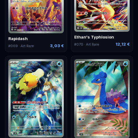
Ethan's Typhlosion
Rapidash
12,12 €
#
070
· Art Rare
3,03 €
#
069
· Art Rare