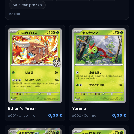
Solo con prezzo
92 carte
Ethan's Pinsir
Yanma
0,30 €
0,30 €
#
001
· Uncommon
#
002
· Common