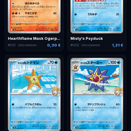
Hearthflame Mask Ogerpon
Misty's Psyduck
0,30 €
1,21 €
#
021
· Uncommon
#
022
· Uncommon