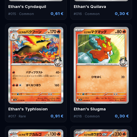
Ethan's Cyndaquil
Ethan's Quilava
0,61 €
0,30 €
#
015
· Common
#
016
· Common
Ethan's Typhlosion
Ethan's Slugma
0,91 €
0,30 €
#
017
· Rare
#
018
· Common