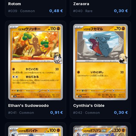
Rotom
Zeraora
0,48 €
0,30 €
#
039
· Common
#
040
· Rare
Ethan's Sudowoodo
Cynthia's Gible
0,91 €
0,30 €
#
041
· Common
#
042
· Common