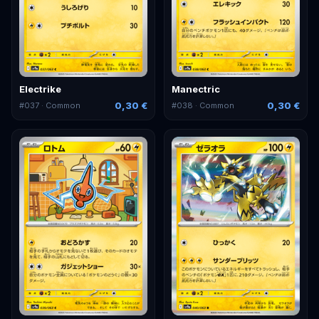
Electrike
Manectric
0,30 €
0,30 €
#
037
· Common
#
038
· Common