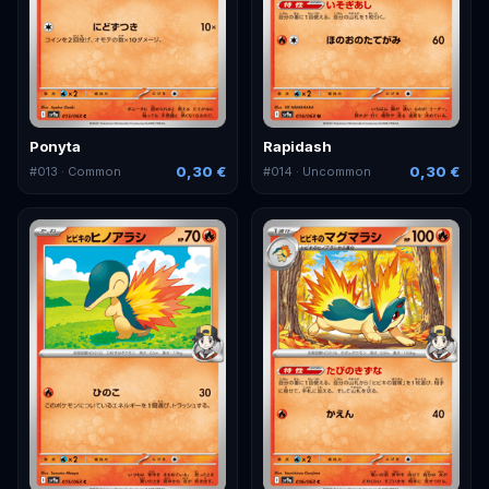
Ponyta
Rapidash
0,30 €
0,30 €
#
013
· Common
#
014
· Uncommon