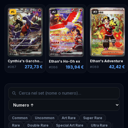
#
1
#
2
#
3
Ethan's Adventure
Cynthia's Garchomp ex
Ethan's Ho-Oh ex
42,42 €
272,73 €
193,94 €
#
089
#
087
#
086
Common
Uncommon
Art Rare
Super Rare
Rare
Double Rare
Special Art Rare
Ultra Rare