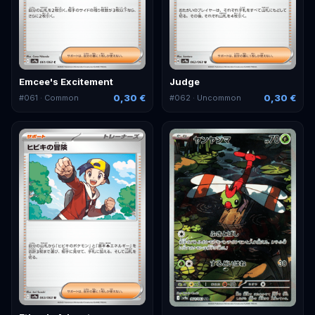
Emcee's Excitement
Judge
0,30 €
0,30 €
#
061
· Common
#
062
· Uncommon