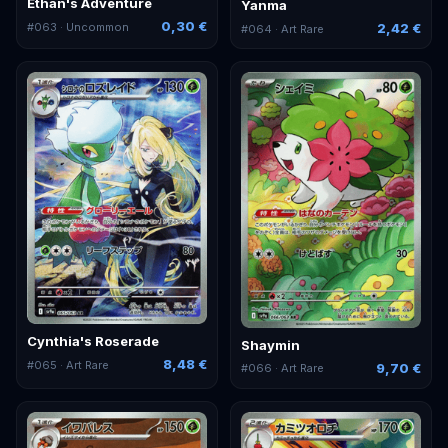
Ethan's Adventure
Yanma
0,30 €
#
063
· Uncommon
2,42 €
#
064
· Art Rare
Cynthia's Roserade
Shaymin
8,48 €
#
065
· Art Rare
9,70 €
#
066
· Art Rare