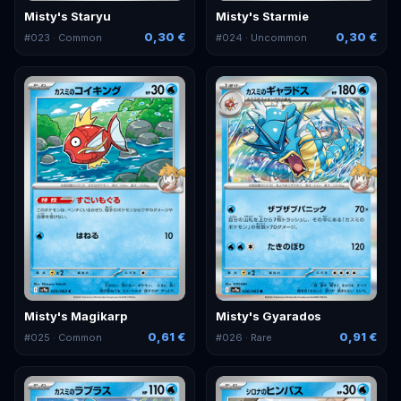
Misty's Staryu
Misty's Starmie
0,30 €
0,30 €
#
023
· Common
#
024
· Uncommon
Misty's Magikarp
Misty's Gyarados
0,61 €
0,91 €
#
025
· Common
#
026
· Rare