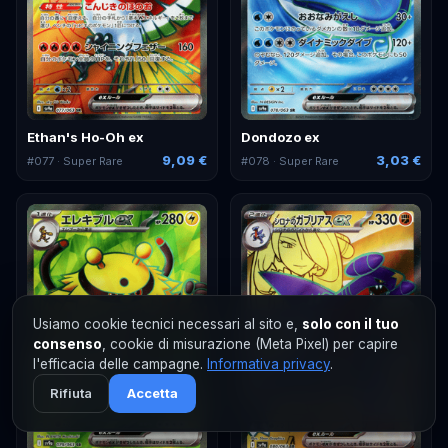
Ethan's Ho-Oh ex
Dondozo ex
9,09 €
3,03 €
#
077
· Super Rare
#
078
· Super Rare
Usiamo cookie tecnici necessari al sito e,
solo con il tuo
consenso
, cookie di misurazione (Meta Pixel) per capire
l'efficacia delle campagne.
Informativa privacy
.
Rifiuta
Accetta