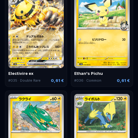
Electivire ex
Ethan's Pichu
0,61 €
0,61 €
#
035
· Double Rare
#
036
· Common