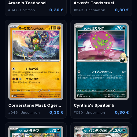
Arven's Toedscool
Arven's Toedscruel
0,30 €
0,30 €
#
047
· Common
#
048
· Uncommon
Cornerstone Mask Ogerpon
Cynthia's Spiritomb
0,30 €
0,30 €
#
049
· Uncommon
#
050
· Uncommon