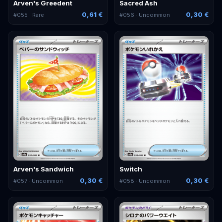
Arven's Greedent
Sacred Ash
0,61 €
0,30 €
#
055
· Rare
#
056
· Uncommon
Arven's Sandwich
Switch
0,30 €
0,30 €
#
057
· Uncommon
#
058
· Uncommon