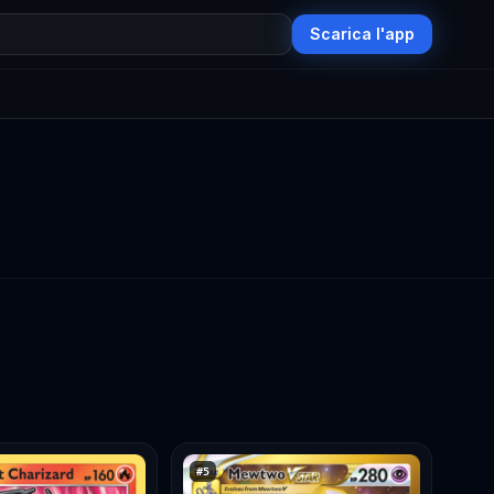
Scarica l'app
#
5