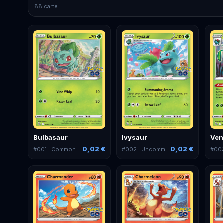
88 carte
Bulbasaur
Ivysaur
Ven
0,02 €
0,02 €
#
001
· Common
#
002
· Uncommon
#
00