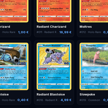
rizard
Radiant Charizard
Moltres
1,00 €
16,99 €
0,
0
· Holo Rare
#
011
· Radiant Rare
#
012
· Holo Rare
stoise
Radiant Blastoise
Slowpoke
0,40 €
4,99 €
0,
· Holo Rare
#
018
· Radiant Rare
#
019
· Common