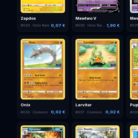
Zapdos
Mewtwo V
Me
0,07 €
1,90 €
#
029
· Holo Rare
#
030
· Holo Rare V
#
03
Onix
Larvitar
Pup
0,02 €
0,02 €
#
036
· Common
#
037
· Common
#
03