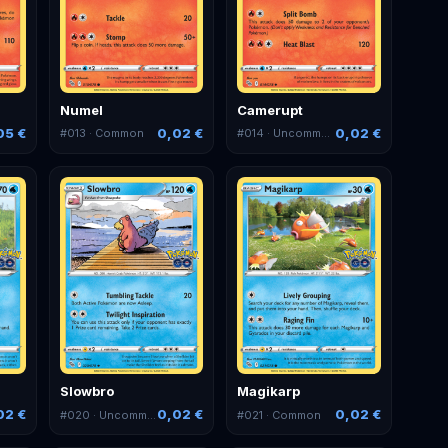
Numel
Camerupt
05 €
0,02 €
0,02 €
#
013
· Common
#
014
· Uncommon
Slowbro
Magikarp
02 €
0,02 €
0,02 €
#
020
· Uncommon
#
021
· Common