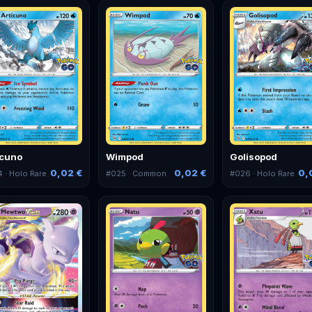
icuno
Wimpod
Golisopod
0,02 €
0,02 €
0,
4
· Holo Rare
#
025
· Common
#
026
· Holo Rare