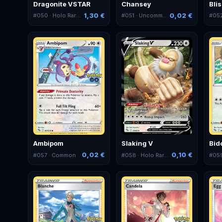
Dragonite VSTAR
Chansey
Bli
1,30 €
0,02 €
#
050
· Holo Rare VSTAR
#
051
· Uncommon
#
05
Ambipom
Slaking V
Bid
0,02 €
0,10 €
#
057
· Common
#
058
· Holo Rare V
#
05