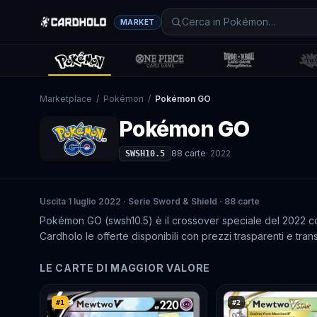
MARKET
Marketplace
/
Pokémon
/
Pokémon GO
Pokémon GO
88
carte
·
2022
SWSH10.5
Uscita 1 luglio 2022 · Serie Sword & Shield · 88 carte
Pokémon GO (swsh10.5) è il crossover speciale del 2022 con
Cardholo le offerte disponibili con prezzi trasparenti e trans
LE CARTE DI MAGGIOR VALORE
#
1
#
2