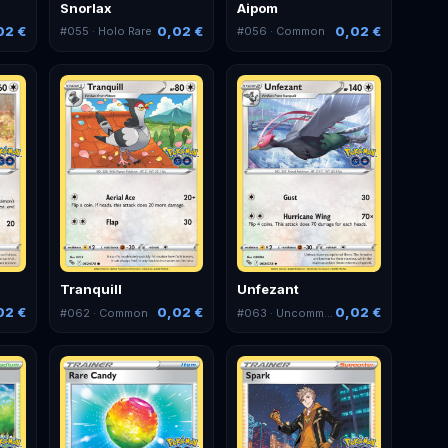
Snorlax
Aipom
02 €
0,02 €
0,02 €
#
055
· Holo Rare
#
056
· Common
Tranquill
Unfezant
02 €
0,02 €
0,02 €
#
062
· Common
#
063
· Uncommon