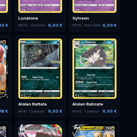
Lunatone
Sylveon
02 €
0,02 €
0,03 €
#
034
· Uncommon
#
035
· Holo Rare
Alolan Rattata
Alolan Raticate
18 €
0,02 €
0,02 €
#
041
· Common
#
042
· Common