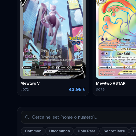
Mewtwo V
Mewtwo VSTAR
43,95 €
#
072
#
079
Common
Uncommon
Holo Rare
Secret Rare
U