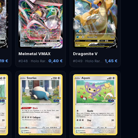
Melmetal VMAX
Dragonite V
19 €
0,40 €
1,45 €
#
048
· Holo Rare VMAX
#
049
· Holo Rare V