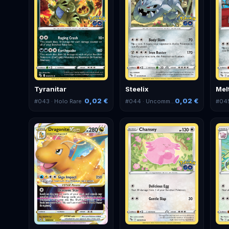
Tyranitar
Steelix
Mel
0,02 €
0,02 €
#
043
· Holo Rare
#
044
· Uncommon
#
04