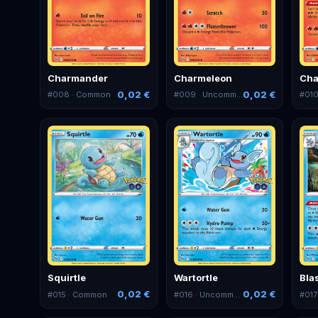
Charmander
Charmeleon
Cha
0,02 €
0,02 €
#
008
· Common
#
009
· Uncommon
#
01
Squirtle
Wartortle
Bla
0,02 €
0,02 €
#
015
· Common
#
016
· Uncommon
#
017