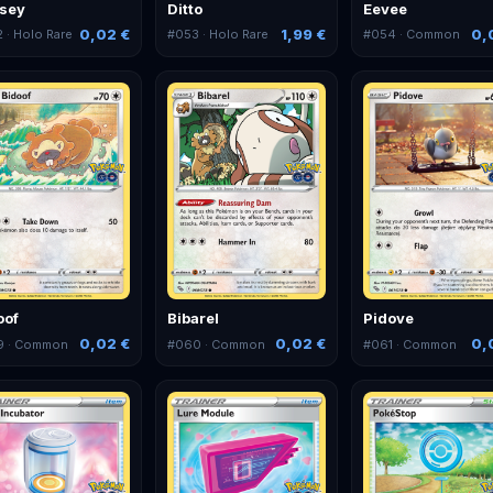
ssey
Ditto
Eevee
0,02 €
1,99 €
0,
2
· Holo Rare
#
053
· Holo Rare
#
054
· Common
oof
Bibarel
Pidove
0,02 €
0,02 €
0,
9
· Common
#
060
· Common
#
061
· Common