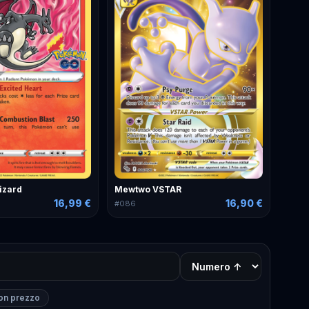
izard
Mewtwo VSTAR
16,99 €
16,90 €
#
086
on prezzo