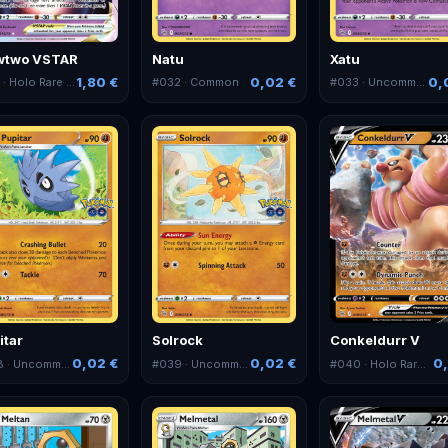
wtwo VSTAR
Natu
Xatu
1,80 €
0,02 €
0,
1
· Holo Rare VMAX
#
032
· Common
#
033
· Uncommon
itar
Solrock
Conkeldurr V
0,02 €
0,02 €
0,
8
· Uncommon
#
039
· Uncommon
#
040
· Holo Rare V