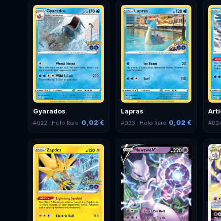
Gyarados
Lapras
Art
0,02 €
0,02 €
#
022
· Holo Rare
#
023
· Holo Rare
#
02