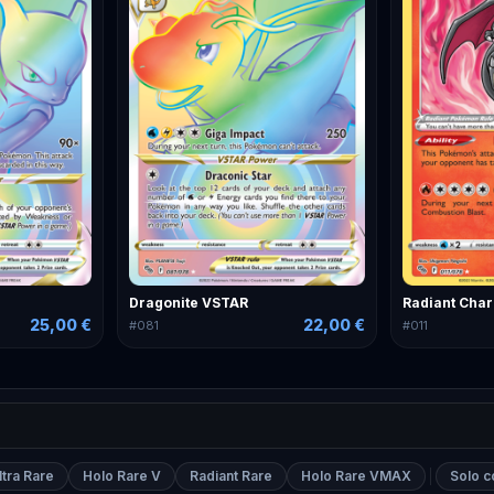
Dragonite VSTAR
Radiant Char
25,00 €
22,00 €
#
081
#
011
ltra Rare
Holo Rare V
Radiant Rare
Holo Rare VMAX
Solo c