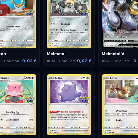
tan
Melmetal
Melmetal V
0,02 €
0,02 €
0,
5
· Common
#
046
· Holo Rare
#
047
· Holo Rare V