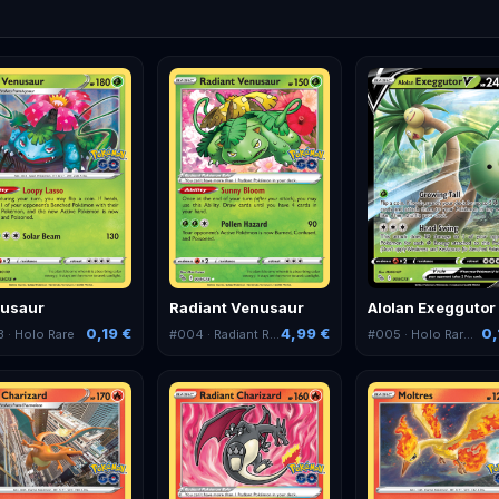
usaur
Radiant Venusaur
Alolan Exeggutor
0,19 €
4,99 €
0,
3
· Holo Rare
#
004
· Radiant Rare
#
005
· Holo Rare V