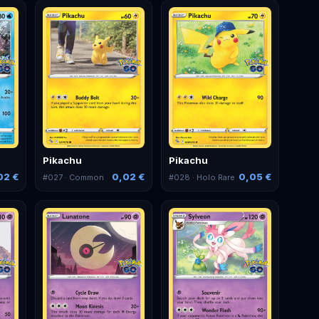
Pikachu
Pikachu
02 €
0,02 €
0,05 €
#
027
· Common
#
028
· Holo Rare