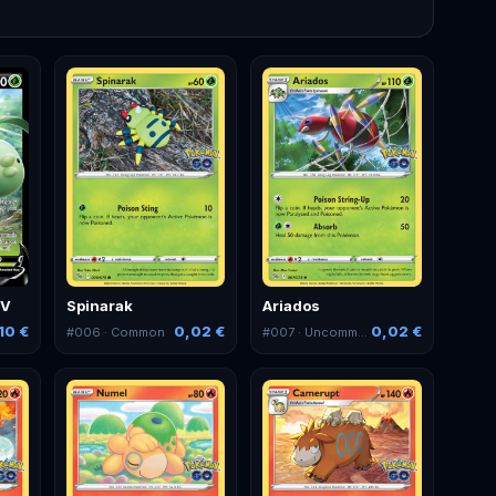
 V
Spinarak
Ariados
10 €
0,02 €
0,02 €
#
006
· Common
#
007
· Uncommon