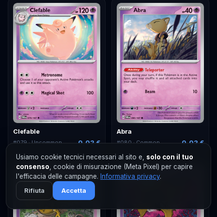
Clefable
Abra
0,02 €
0,02 €
#
079
· Uncommon
#
080
· Common
Usiamo cookie tecnici necessari al sito e,
solo con il tuo
consenso
, cookie di misurazione (Meta Pixel) per capire
l'efficacia delle campagne.
Informativa privacy
.
Rifiuta
Accetta