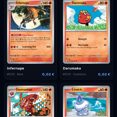
Infernape
Darumaka
0,02 €
0,02 €
#
033
· Rare
#
034
· Common