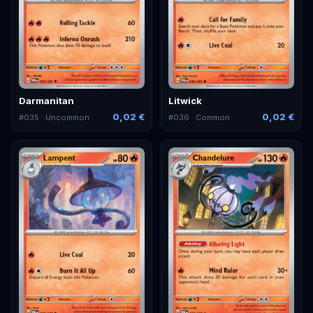
Darmanitan
Litwick
0,02 €
0,02 €
#
035
· Uncommon
#
036
· Common