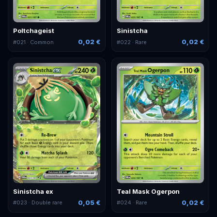
Poltchageist
Sinistcha
0,02 €
0,02 €
#
021
· Common
#
022
· Rare
Sinistcha ex
Teal Mask Ogerpon
0,05 €
0,02 €
#
023
· Double rare
#
024
· Rare