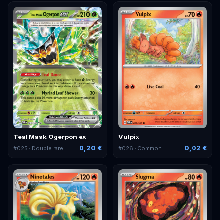
Teal Mask Ogerpon ex
Vulpix
0,20 €
0,02 €
#
025
· Double rare
#
026
· Common