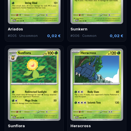
Ariados
Sunkern
0,02 €
0,02 €
#
005
· Uncommon
#
006
· Common
Sunflora
Heracross