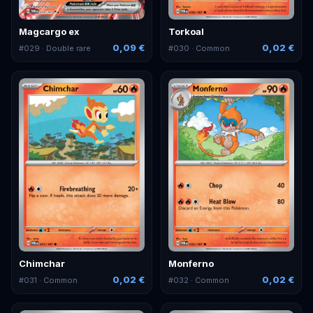
Magcargo ex
Torkoal
0,09 €
0,02 €
#
029
· Double rare
#
030
· Common
Chimchar
Monferno
0,02 €
0,02 €
#
031
· Common
#
032
· Common