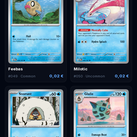
Feebas
Milotic
0,02 €
0,02 €
#
049
· Common
#
050
· Uncommon