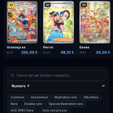
#
1
#
2
#
3
Greninja ex
Perrin
Eevee
255,00 €
48,10 €
34,00 €
#
214
#
220
#
188
Common
Uncommon
Illustration rare
Ultra Rare
Rare
Double rare
Special illustration rare
ACE SPEC Rare
Solo con prezzo