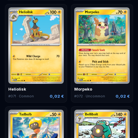
Heliolisk
Morpeko
0,02 €
0,02 €
#
071
· Common
#
072
· Uncommon