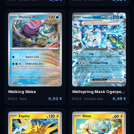
Walking Wake
Wellspring Mask Ogerpon ex
0,02 €
0,48 €
#
063
· Rare
#
064
· Double rare