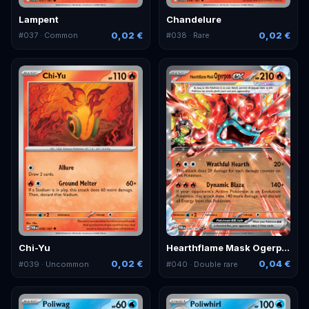
Lampent
Chandelure
0,02 €
0,02 €
#
037
· Common
#
038
· Rare
Chi-Yu
Hearthflame Mask Ogerpon ex
0,02 €
0,04 €
#
039
· Uncommon
#
040
· Double rare