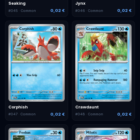
Seaking
Jynx
0,02 €
0,02 €
#
045
· Common
#
046
· Common
Corphish
Crawdaunt
0,02 €
0,02 €
#
047
· Common
#
048
· Common