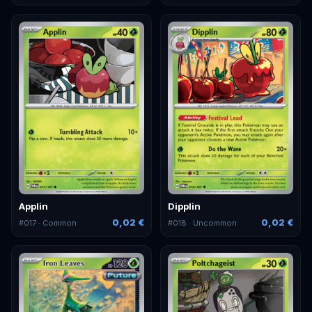
Applin
Dipplin
0,02 €
0,02 €
#
017
· Common
#
018
· Uncommon