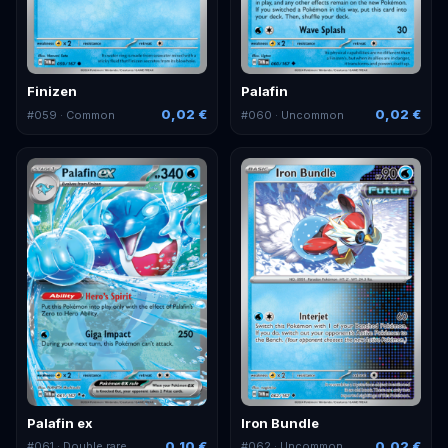
Finizen
Palafin
0,02 €
0,02 €
#
059
· Common
#
060
· Uncommon
Palafin ex
Iron Bundle
0,10 €
0,02 €
#
061
· Double rare
#
062
· Uncommon