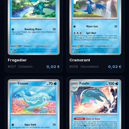
Frogadier
Cramorant
0,02 €
0,02 €
#
057
· Common
#
058
· Uncommon