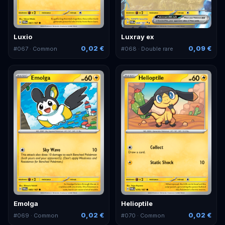
Luxio
Luxray ex
0,02 €
0,09 €
#
067
· Common
#
068
· Double rare
Emolga
Helioptile
0,02 €
0,02 €
#
069
· Common
#
070
· Common