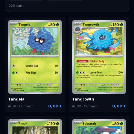
226 carte
Tangela
Tangrowth
0,02 €
0,02 €
#
001
· Common
#
002
· Common