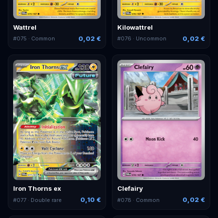
Wattrel
Kilowattrel
0,02 €
0,02 €
#
075
· Common
#
076
· Uncommon
Iron Thorns ex
Clefairy
0,10 €
0,02 €
#
077
· Double rare
#
078
· Common