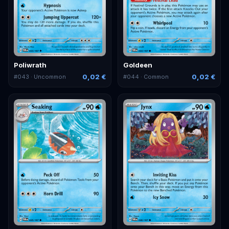
Poliwrath
Goldeen
0,02 €
0,02 €
#
043
· Uncommon
#
044
· Common