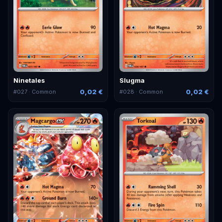
Ninetales
Slugma
0,02 €
0,02 €
#
027
· Common
#
028
· Common