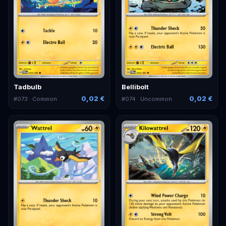
Tadbulb
Bellibolt
0,02 €
0,02 €
#
073
· Common
#
074
· Uncommon