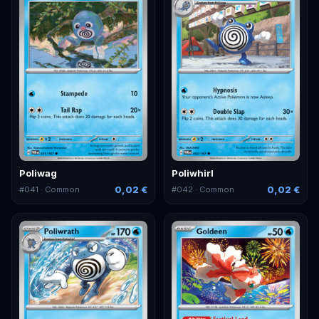
Poliwag
Poliwhirl
0,02 €
0,02 €
#
041
· Common
#
042
· Common