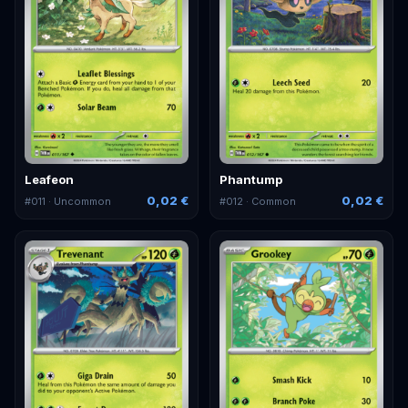
Leafeon
Phantump
0,02 €
0,02 €
#
011
· Uncommon
#
012
· Common