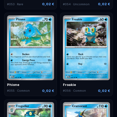
0,02 €
0,02 €
#
053
· Rare
#
054
· Uncommon
Phione
Froakie
0,02 €
0,02 €
#
055
· Common
#
056
· Common