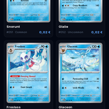
Snorunt
Glalie
0,02 €
0,02 €
#
051
· Common
#
052
· Uncommon
Froslass
Glaceon