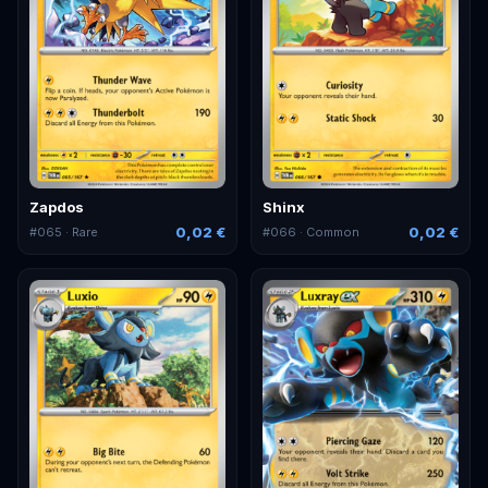
Zapdos
Shinx
0,02 €
0,02 €
#
065
· Rare
#
066
· Common