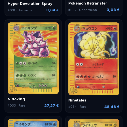
Pokémon Retransfer
Hyper Devolution Spray
3,03 €
3,64 €
#
032
· Uncommon
#
031
· Uncommon
Nidoking
Ninetales
27,27 €
#
033
· Rare
48,48 €
#
034
· Rare