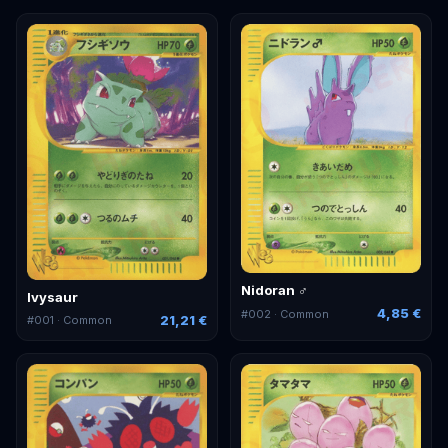
Nidoran ♂
Ivysaur
4,85 €
#
002
· Common
21,21 €
#
001
· Common