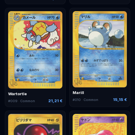
Marill
Wartortle
15,15 €
#
010
· Common
21,21 €
#
009
· Common