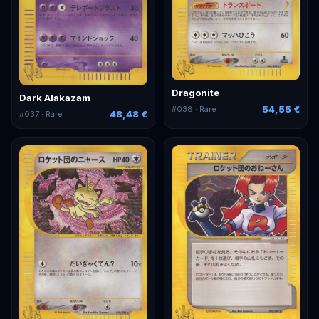
Dragonite
Dark Alakazam
54,55 €
#
038
· Rare
48,48 €
#
037
· Rare