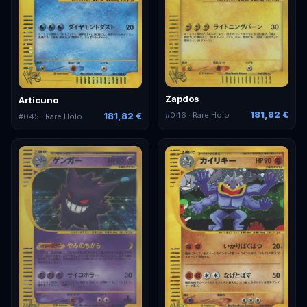
Zapdos
Articuno
181,82 €
#
046
· Rare Holo
181,82 €
#
045
· Rare Holo