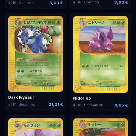
3,03 €
#
016
· Common
3,03 €
#
015
· Common
Dark Ivysaur
Nidorino
21,21 €
#
017
· Uncommon
4,85 €
#
018
· Uncommon