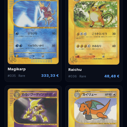
Magikarp
Raichu
333,33 €
#
035
· Rare
48,48 €
#
036
· Rare