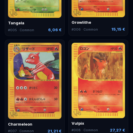
Growlithe
Tangela
15,15 €
#
006
· Common
6,06 €
#
005
· Common
Vulpix
Charmeleon
27,27 €
#
008
· Common
21,21 €
#
007
· Common