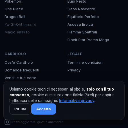
Pokémon
Buio Pesto
One Piece
Caos Nascente
Dragon Ball
Equilibrio Perfetto
Yu-Gi-Oh!
Ascesa Eroica
PRESTO
Magic
Fiamme Spettrali
PRESTO
Black Star Promo Mega
CARDHOLO
LEGALE
Cos'è Cardholo
Termini e condizioni
Domande frequenti
Privacy
Vendi le tue carte
Supporto
Usiamo cookie tecnici necessari al sito e,
solo con il tuo
Scarica l'app
consenso
, cookie di misurazione (Meta Pixel) per capire
l'efficacia delle campagne.
Informativa privacy
.
Rifiuta
Accetta
©
2026
Cardholo — marketplace TCG per collezionisti
Prezzi aggiornati quotidianamente