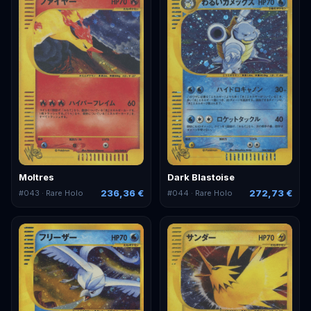
Moltres
Dark Blastoise
236,36 €
272,73 €
#
043
· Rare Holo
#
044
· Rare Holo