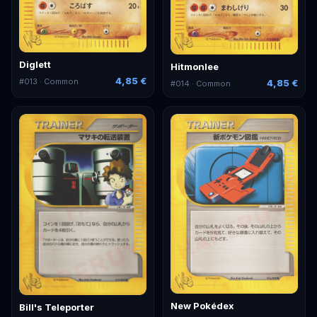
Diglett
Hitmonlee
4,85 €
#
013
· Common
4,85 €
#
014
· Common
New Pokédex
Bill's Teleporter