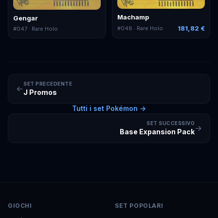
Machamp
Gengar
181,82 €
#
048
· Rare Holo
#
047
· Rare Holo
SET PRECEDENTE
←
J Promos
Tutti i set
Pokémon
→
SET SUCCESSIVO
→
Base Expansion Pack
GIOCHI
SET POPOLARI