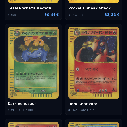
Team Rocket's Meowth
Rocket's Sneak Attack
90,91 €
33,33 €
#
039
· Rare
#
040
· Rare
Dark Venusaur
Dark Charizard
#
041
· Rare Holo
#
042
· Rare Holo