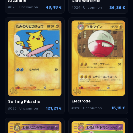
Arcanine
Dark Wartortle
48,48 €
36,36 €
#
023
· Uncommon
#
024
· Uncommon
Electrode
Surfing Pikachu
15,15 €
121,21 €
#
026
· Uncommon
#
025
· Uncommon