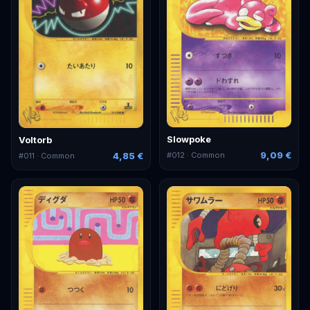
Slowpoke
Voltorb
9,09 €
4,85 €
#
012
· Common
#
011
· Common