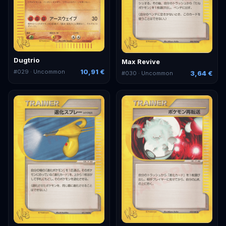
Dugtrio
Max Revive
10,91 €
#
029
· Uncommon
3,64 €
#
030
· Uncommon