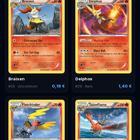
Braixen
Delphox
0,18 €
1,40 €
#
25
· Uncommon
#
26
· Rare