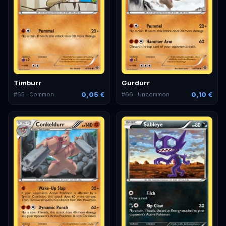
Timburr
Gurdurr
0,05 €
0,10 €
#
65
· Common
#
66
· Uncommon