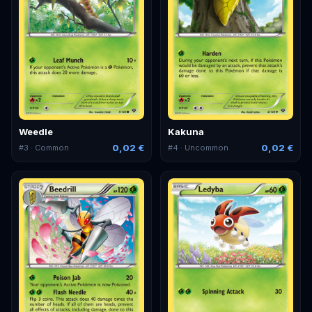
Weedle
Kakuna
0,02 €
0,02 €
#
3
· Common
#
4
· Uncommon