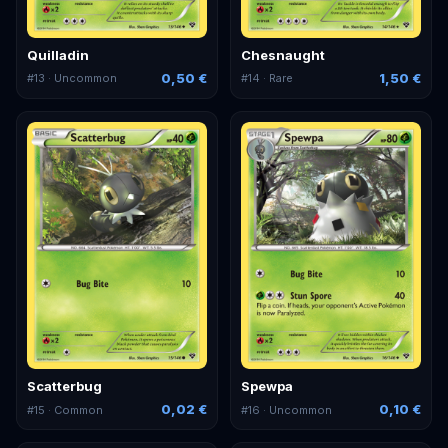
Quilladin
Chesnaught
0,50 €
1,50 €
#
13
· Uncommon
#
14
· Rare
Scatterbug
Spewpa
0,02 €
0,10 €
#
15
· Common
#
16
· Uncommon