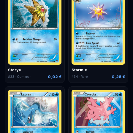
Staryu
Starmie
0,02 €
0,28 €
#
33
· Common
#
34
· Rare