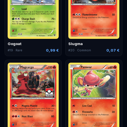
Gogoat
Slugma
0,99 €
0,07 €
#
19
· Rare
#
20
· Common