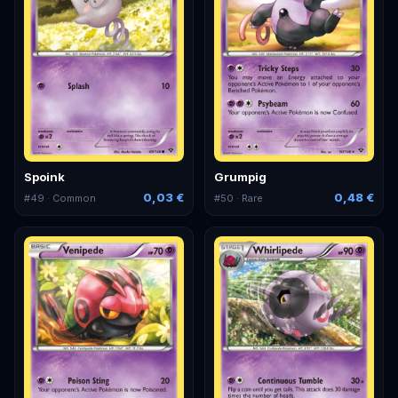
Spoink
Grumpig
0,03 €
0,48 €
#
49
· Common
#
50
· Rare