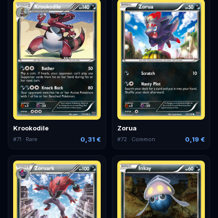
Krookodile
Zorua
0,31 €
0,19 €
#
71
· Rare
#
72
· Common