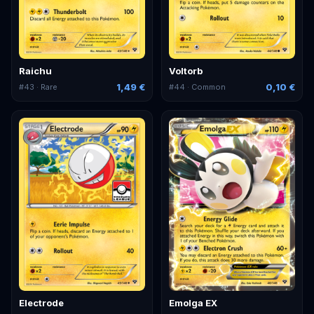
Raichu
Voltorb
1,49 €
0,10 €
#
43
· Rare
#
44
· Common
Electrode
Emolga EX