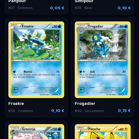
Panpour
Simipour
0,05 €
0,10 €
#
37
· Common
#
38
· Rare
Froakie
Frogadier
0,10 €
0,15 €
#
39
· Common
#
40
· Uncommon