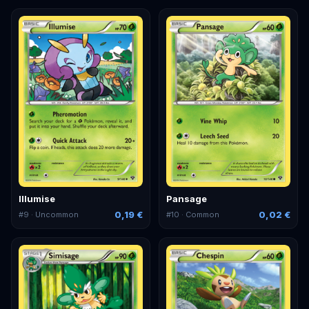
Illumise
Pansage
0,19 €
0,02 €
#
9
· Uncommon
#
10
· Common