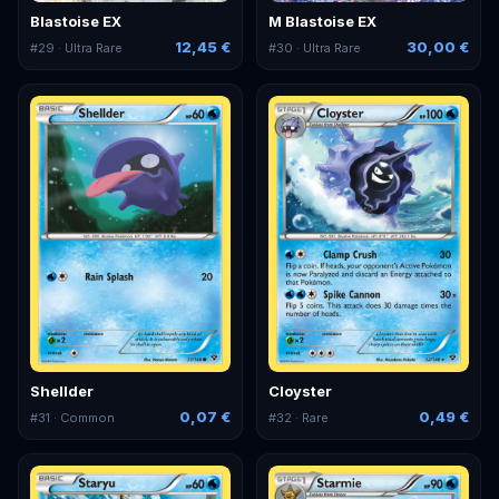
Blastoise EX
M Blastoise EX
12,45 €
30,00 €
#
29
· Ultra Rare
#
30
· Ultra Rare
Shellder
Cloyster
0,07 €
0,49 €
#
31
· Common
#
32
· Rare