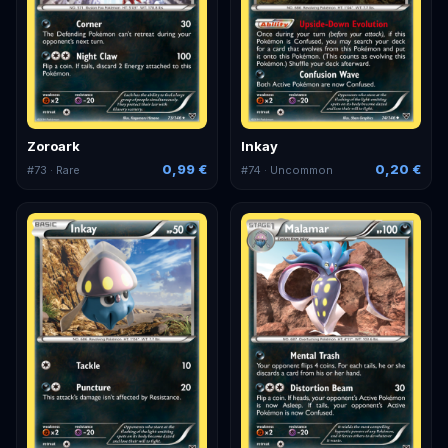
Zoroark
Inkay
0,99 €
0,20 €
#
73
· Rare
#
74
· Uncommon