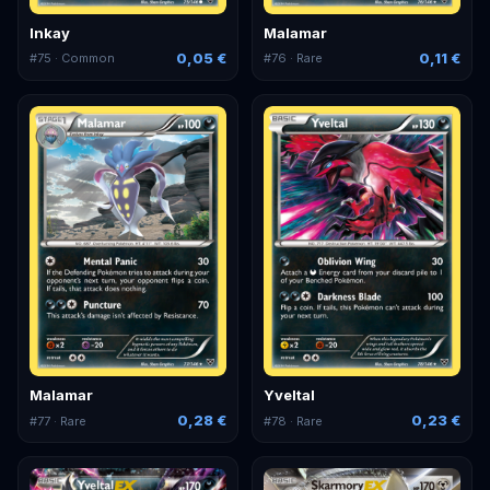
Inkay
Malamar
0,05 €
0,11 €
#
75
· Common
#
76
· Rare
Malamar
Yveltal
0,28 €
0,23 €
#
77
· Rare
#
78
· Rare