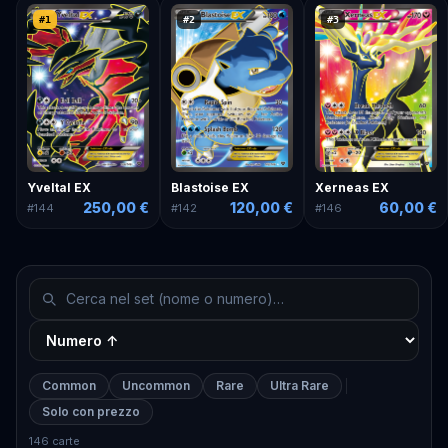
#
1
#
2
#
3
Yveltal EX
Blastoise EX
Xerneas EX
250,00 €
120,00 €
60,00 €
#
144
#
142
#
146
Common
Uncommon
Rare
Ultra Rare
Solo con prezzo
146 carte