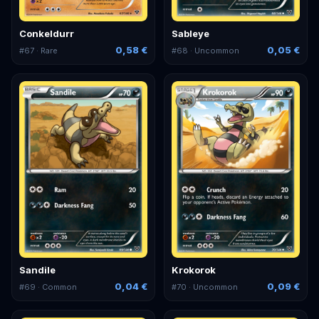
Conkeldurr
Sableye
0,58 €
0,05 €
#
67
· Rare
#
68
· Uncommon
Sandile
Krokorok
0,04 €
0,09 €
#
69
· Common
#
70
· Uncommon