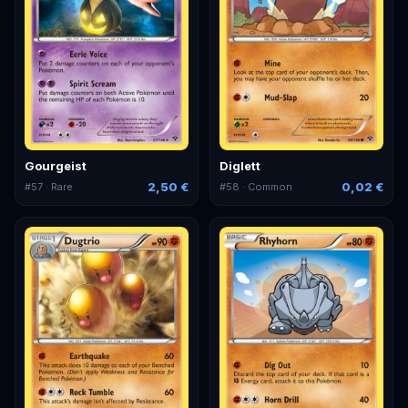
Gourgeist
Diglett
2,50 €
0,02 €
#
57
· Rare
#
58
· Common