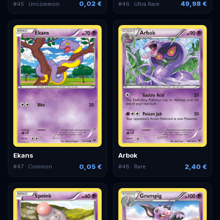
0,02 €
49,98 €
#
45
· Uncommon
#
46
· Ultra Rare
Ekans
Arbok
0,05 €
2,40 €
#
47
· Common
#
48
· Rare