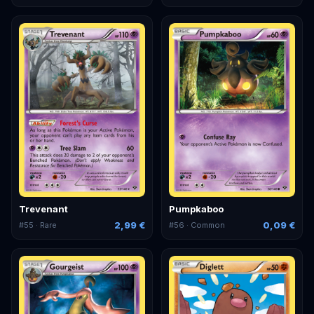
Trevenant
Pumpkaboo
2,99 €
0,09 €
#
55
· Rare
#
56
· Common