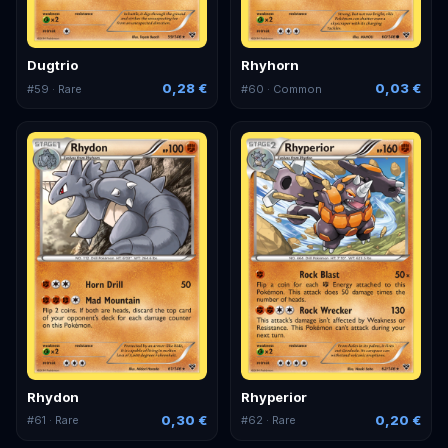
Dugtrio
Rhyhorn
0,28 €
0,03 €
#
59
· Rare
#
60
· Common
Rhydon
Rhyperior
0,30 €
0,20 €
#
61
· Rare
#
62
· Rare