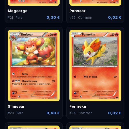
Magcargo
Pansear
0,30 €
0,02 €
#
21
· Rare
#
22
· Common
Simisear
Fennekin
0,60 €
0,02 €
#
23
· Rare
#
24
· Common