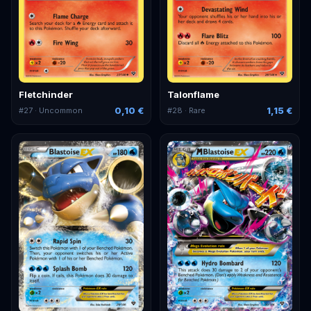
Fletchinder
Talonflame
0,10 €
1,15 €
#
27
· Uncommon
#
28
· Rare