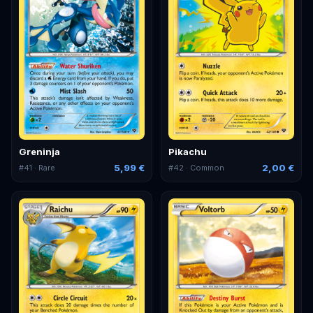
Greninja
Pikachu
5,99 €
2,00 €
#
41
· Rare
#
42
· Common