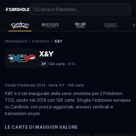
Marketplace
/
Pokémon
/
X&Y
X&Y
146
carte
·
2014
XY
Uscita 5 febbraio 2014 · Serie XY · 146 carte
X&Y è il set inaugurale della serie omonima per il Pokémon
TCG, uscito nel 2014 con 146 carte. Sfoglia l'edizione europea
su Cardholo con prezzi aggiornati, annunci verificati e
transazioni sicure.
LE CARTE DI MAGGIOR VALORE