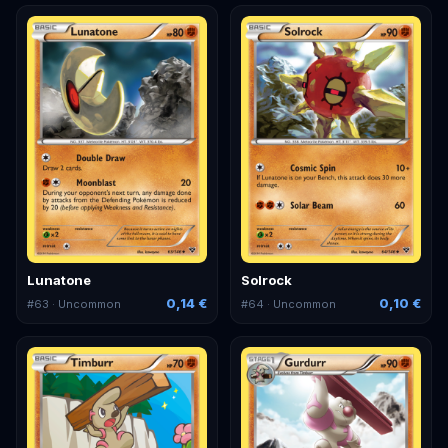
Lunatone
Solrock
0,14 €
0,10 €
#
63
· Uncommon
#
64
· Uncommon