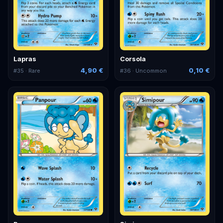
Lapras
Corsola
4,90 €
0,10 €
#
35
· Rare
#
36
· Uncommon