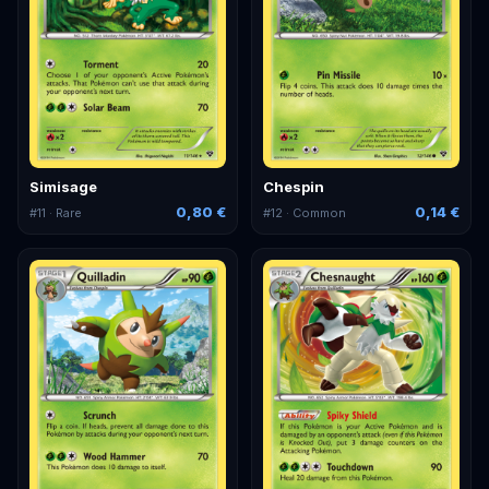
Simisage
Chespin
0,80 €
0,14 €
#
11
· Rare
#
12
· Common