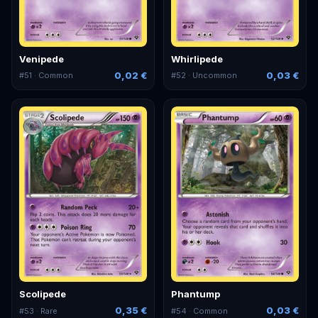
Venipede
Whirlipede
0,02 €
0,03 €
#
51
· Common
#
52
· Uncommon
Scolipede
Phantump
0,35 €
0,03 €
#
53
· Rare
#
54
· Common