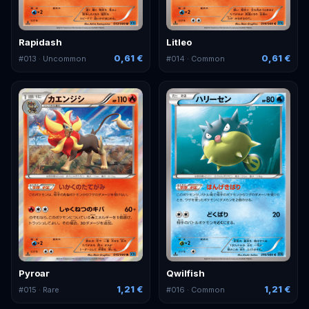
Rapidash
Litleo
0,61 €
0,61 €
#
013
· Uncommon
#
014
· Common
Pyroar
Qwilfish
1,21 €
1,21 €
#
015
· Rare
#
016
· Common