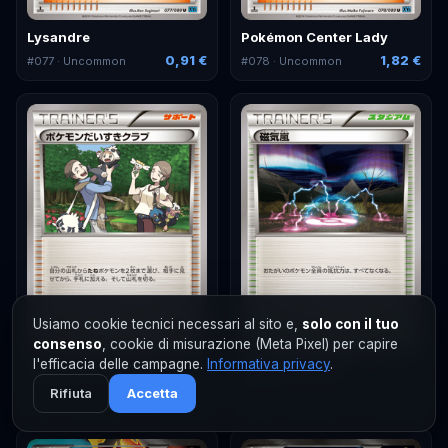
Lysandre
Pokémon Center Lady
0,91 €
1,82 €
#
077
· Uncommon
#
078
· Uncommon
Usiamo cookie tecnici necessari al sito e,
solo con il tuo
consenso
, cookie di misurazione (Meta Pixel) per capire
l'efficacia delle campagne.
Informativa privacy
.
Pokémon Fan Club
Magnetic Storm
Rifiuta
Accetta
0,61 €
1,21 €
#
079
· Uncommon
#
080
· Uncommon