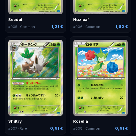
Seedot
Nuzleaf
1,21 €
1,82 €
#
005
· Common
#
006
· Common
Shiftry
Roselia
0,61 €
0,61 €
#
007
· Rare
#
008
· Common