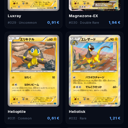
Luxray
Magnezone-EX
0,91 €
1,94 €
#
029
· Uncommon
#
030
· Double Rare
Helioptile
Heliolisk
0,61 €
1,21 €
#
031
· Common
#
032
· Rare