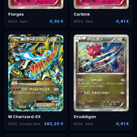
Florges
Carbink
0,92 €
0,61 €
#
053
· Rare
#
054
· Rare
M Charizard-EX
Druddigon
262,20 €
0,61 €
#
055
· Double Rare
#
056
· Rare