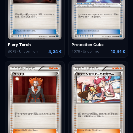
Fiery Torch
Protection Cube
4,24 €
10,91 €
#
075
· Uncommon
#
076
· Uncommon