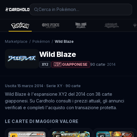
Marketplace
/
Pokémon
/
Wild Blaze
Wild Blaze
🇯🇵 GIAPPONESE
90
carte
·
2014
XY2
Uscita 15 marzo 2014 · Serie XY · 90 carte
Wild Blaze è l'espansione XY2 del 2014 con 38 carte
giapponesi. Su Cardholo consulti i prezzi attuali, gli annunci
verificati e completi l'acquisto con transazione protetta.
LE CARTE DI MAGGIOR VALORE
#
1
#
2
#
3