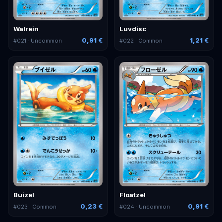
Walrein
Luvdisc
0,91 €
1,21 €
#
021
· Uncommon
#
022
· Common
Buizel
Floatzel
0,23 €
0,91 €
#
023
· Common
#
024
· Uncommon