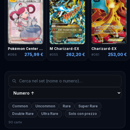
Pokémon Center Lady
M Charizard-EX
Charizard-EX
275,99 €
262,20 €
253,00 €
#
086
#
055
#
081
Common
Uncommon
Rare
Super Rare
Double Rare
Ultra Rare
Solo con prezzo
90 carte