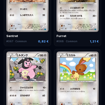
Sentret
Furret
0,82 €
1,21 €
#
067
· Common
#
068
· Common