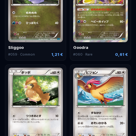
Sliggoo
Goodra
1,21 €
0,61 €
#
059
· Common
#
060
· Rare