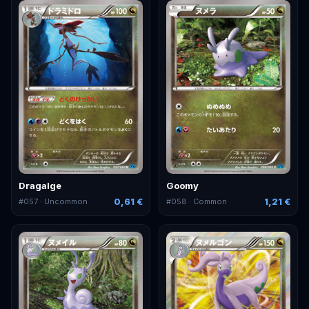
Dragalge
Goomy
0,61 €
1,21 €
#
057
· Uncommon
#
058
· Common