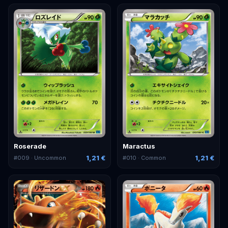
Roserade
Maractus
1,21 €
1,21 €
#
009
· Uncommon
#
010
· Common