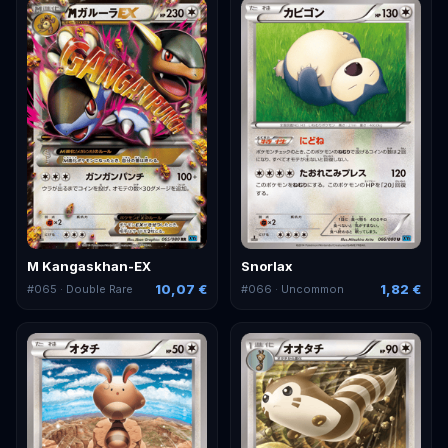
M Kangaskhan-EX
Snorlax
10,07 €
1,82 €
#
065
· Double Rare
#
066
· Uncommon