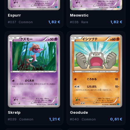
Espurr
Meowstic
1,82 €
1,82 €
#
037
· Common
#
038
· Rare
Skrelp
Geodude
1,21 €
0,61 €
#
039
· Common
#
040
· Common