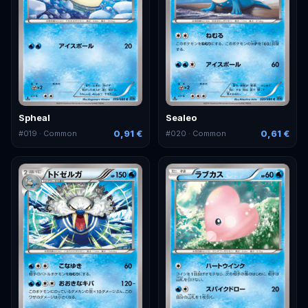
Spheal
Sealeo
0,91 €
0,61 €
#
019
· Common
#
020
· Common