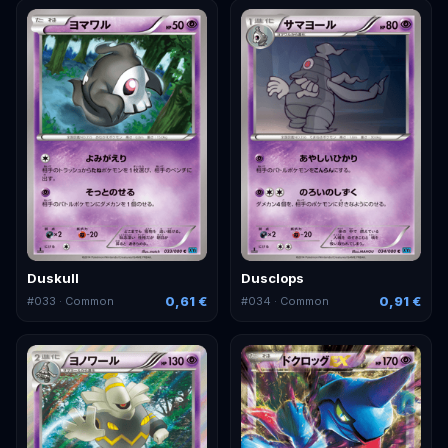
Duskull
Dusclops
0,61 €
0,91 €
#
033
· Common
#
034
· Common