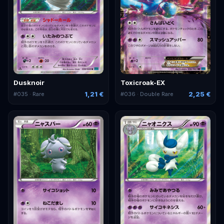
Dusknoir
Toxicroak-EX
1,21 €
2,25 €
#
035
· Rare
#
036
· Double Rare