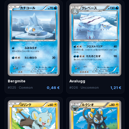
Bergmite
Avalugg
0,46 €
1,21 €
#
025
· Common
#
026
· Uncommon