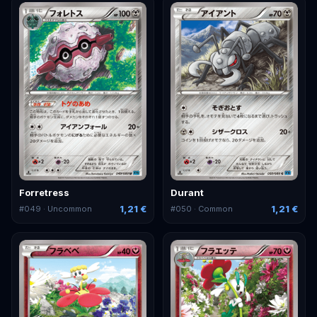
Forretress
Durant
1,21 €
1,21 €
#
049
· Uncommon
#
050
· Common