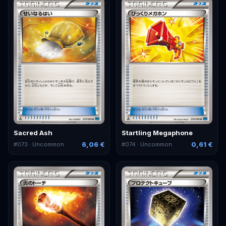
Sacred Ash
Startling Megaphone
6,06 €
0,61 €
#
073
· Uncommon
#
074
· Uncommon