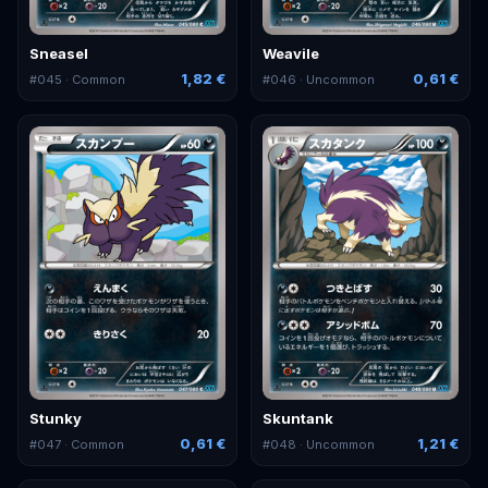
Sneasel
Weavile
1,82 €
0,61 €
#
045
· Common
#
046
· Uncommon
Stunky
Skuntank
0,61 €
1,21 €
#
047
· Common
#
048
· Uncommon