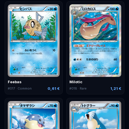
Feebas
Milotic
0,61 €
1,21 €
#
017
· Common
#
018
· Rare