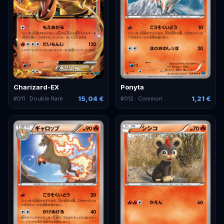
Charizard-EX
Ponyta
15,04 €
1,21 €
#
011
· Double Rare
#
012
· Common