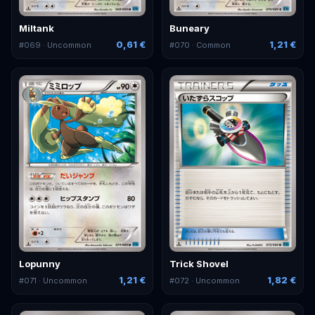
Miltank
Buneary
0,61 €
1,21 €
#
069
· Uncommon
#
070
· Common
Lopunny
Trick Shovel
1,21 €
1,82 €
#
071
· Uncommon
#
072
· Uncommon