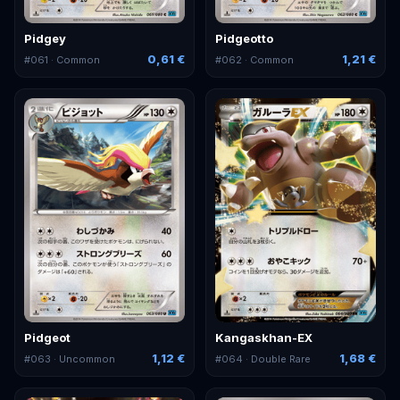
Pidgey
Pidgeotto
0,61 €
1,21 €
#
061
· Common
#
062
· Common
Pidgeot
Kangaskhan-EX
1,12 €
1,68 €
#
063
· Uncommon
#
064
· Double Rare