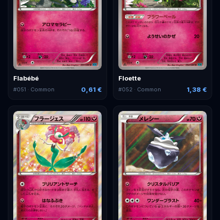
Flabébé
Floette
0,61 €
1,38 €
#
051
· Common
#
052
· Common