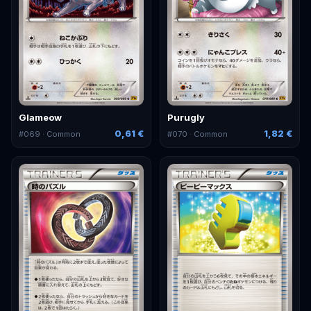
Glameow
Purugly
0,61 €
1,82 €
#
069
· Common
#
070
· Common