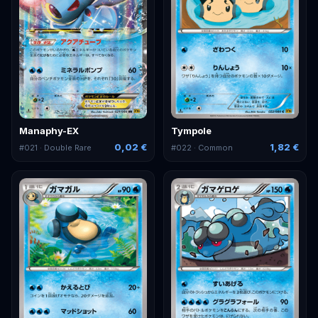
Manaphy-EX
Tympole
0,02 €
1,82 €
#
021
· Double Rare
#
022
· Common