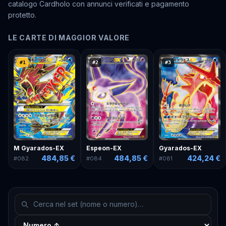
catalogo Cardholo con annunci verificati e pagamento
protetto.
LE CARTE DI MAGGIOR VALORE
#
1
#
2
#
3
M Gyarados-EX
Espeon-EX
Gyarados-EX
484,85 €
484,85 €
424,24 €
#
082
#
084
#
081