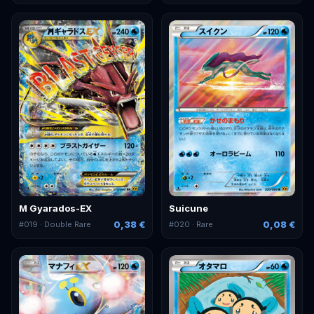
M Gyarados-EX
Suicune
0,38 €
0,08 €
#
019
· Double Rare
#
020
· Rare