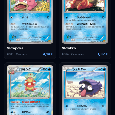
Slowpoke
Slowbro
4,14 €
1,97 €
#
013
· Common
#
014
· Common