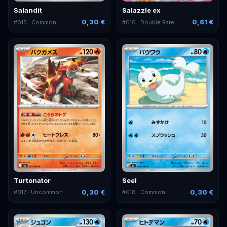
Salandit
Salazzle ex
0,30 €
0,61 €
#
015
· Common
#
016
· Double Rare
Turtonator
Seel
0,30 €
0,30 €
#
017
· Uncommon
#
018
· Common