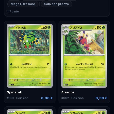
Mega Ultra Rare
Solo con prezzo
117 carte
Spinarak
Ariados
0,30 €
0,30 €
#
001
· Common
#
002
· Common