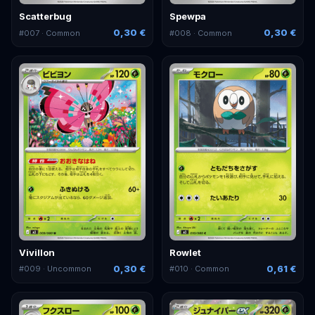
Scatterbug
Spewpa
0,30 €
0,30 €
#
007
· Common
#
008
· Common
Vivillon
Rowlet
0,30 €
0,61 €
#
009
· Uncommon
#
010
· Common