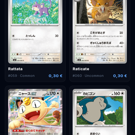
Rattata
Raticate
0,30 €
0,30 €
#
059
· Common
#
060
· Uncommon