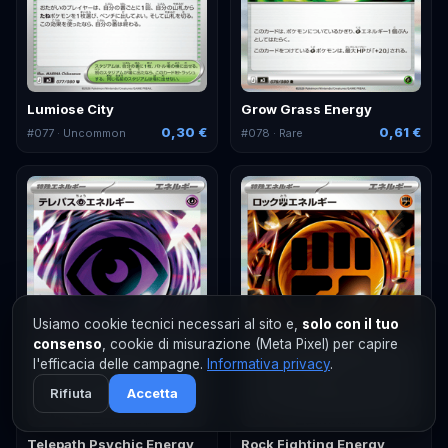
Lumiose City
Grow Grass Energy
0,30 €
0,61 €
#
077
· Uncommon
#
078
· Rare
Usiamo cookie tecnici necessari al sito e,
solo con il tuo
consenso
, cookie di misurazione (Meta Pixel) per capire
l'efficacia delle campagne.
Informativa privacy
.
Rifiuta
Accetta
Telepath Psychic Energy
Rock Fighting Energy