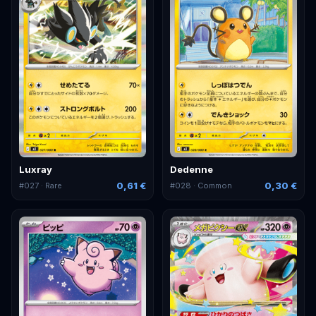
Luxray
Dedenne
0,61 €
0,30 €
#
027
· Rare
#
028
· Common