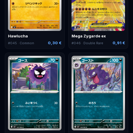
Hawlucha
Mega Zygarde ex
0,30 €
0,91 €
#
045
· Common
#
046
· Double Rare