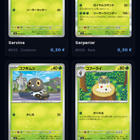
Servine
Serperior
0,30 €
0,30 €
#
005
· Common
#
006
· Rare