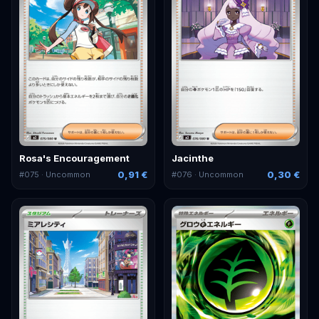
Rosa's Encouragement
Jacinthe
0,91 €
0,30 €
#
075
· Uncommon
#
076
· Uncommon