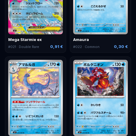
Mega Starmie ex
Amaura
0,91 €
0,30 €
#
021
· Double Rare
#
022
· Common