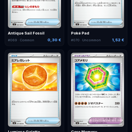
Antique Sail Fossil
Poké Pad
0,30 €
1,52 €
#
069
· Common
#
070
· Uncommon
Lumiose Galette
Core Memory