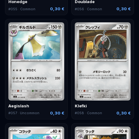
Honedge
Doublade
0,30 €
0,30 €
#
055
· Common
#
056
· Common
Aegislash
Klefki
0,30 €
0,30 €
#
057
· Uncommon
#
058
· Common