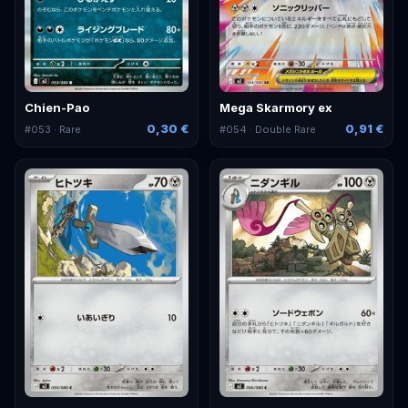
Chien-Pao
Mega Skarmory ex
0,30 €
0,91 €
#
053
· Rare
#
054
· Double Rare