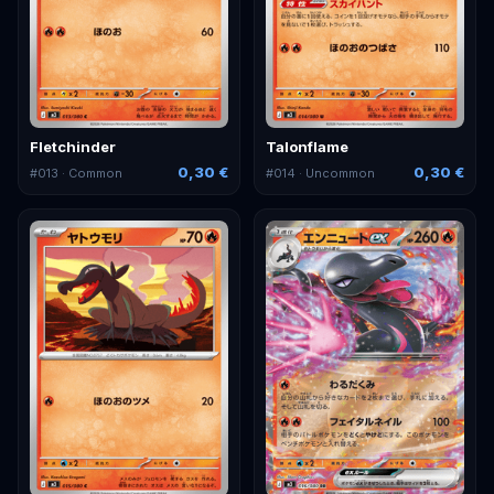
Fletchinder
Talonflame
0,30 €
0,30 €
#
013
· Common
#
014
· Uncommon