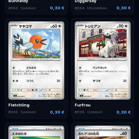
Bunnelby
Diggersby
0,30 €
0,30 €
#
063
· Common
#
064
· Uncommon
Fletchling
Furfrou
0,30 €
0,30 €
#
065
· Common
#
066
· Common