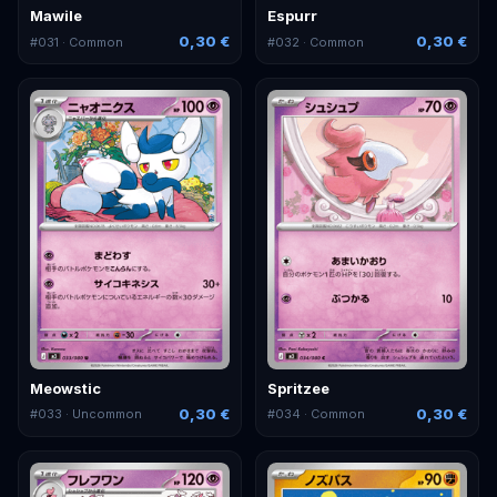
Mawile
Espurr
0,30 €
0,30 €
#
031
· Common
#
032
· Common
Meowstic
Spritzee
0,30 €
0,30 €
#
033
· Uncommon
#
034
· Common