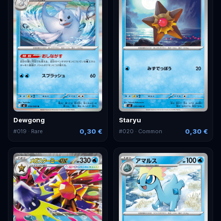
Dewgong
Staryu
0,30 €
0,30 €
#
019
· Rare
#
020
· Common