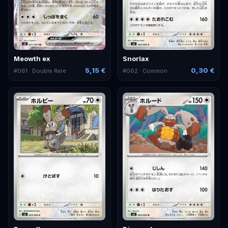
Meowth ex
Snorlax
5,15 €
0,30 €
#
061
· Double Rare
#
062
· Common