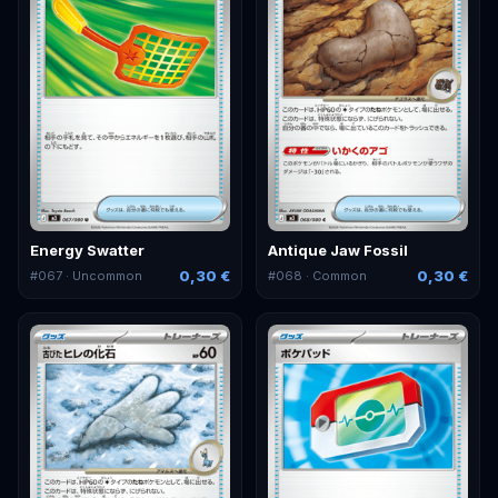
Energy Swatter
Antique Jaw Fossil
0,30 €
0,30 €
#
067
· Uncommon
#
068
· Common