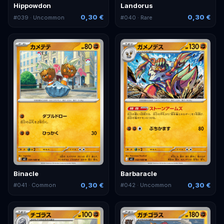
Hippowdon
Landorus
0,30 €
0,30 €
#
039
· Uncommon
#
040
· Rare
Binacle
Barbaracle
0,30 €
0,30 €
#
041
· Common
#
042
· Uncommon