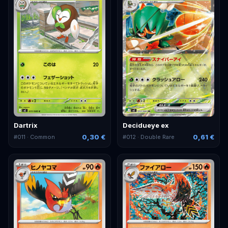
Dartrix
Decidueye ex
0,30 €
0,61 €
#
011
· Common
#
012
· Double Rare