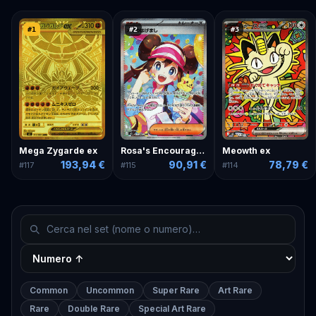
#
1
#
2
#
3
Mega Zygarde ex
Rosa's Encouragement
Meowth ex
193,94 €
90,91 €
78,79 €
#
117
#
115
#
114
Common
Uncommon
Super Rare
Art Rare
Rare
Double Rare
Special Art Rare