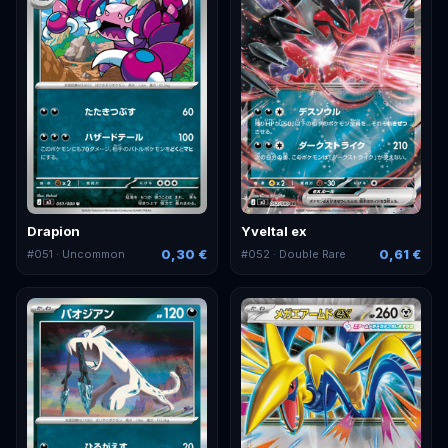
Drapion
Yveltal ex
0,30 €
0,61 €
#
051
· Uncommon
#
052
· Double Rare