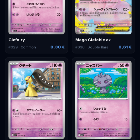
Clefairy
Mega Clefable ex
0,30 €
0,61 €
#
029
· Common
#
030
· Double Rare