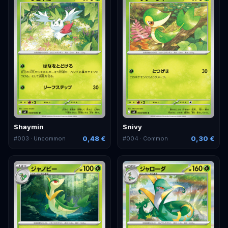
Shaymin
Snivy
0,48 €
0,30 €
#
003
· Uncommon
#
004
· Common