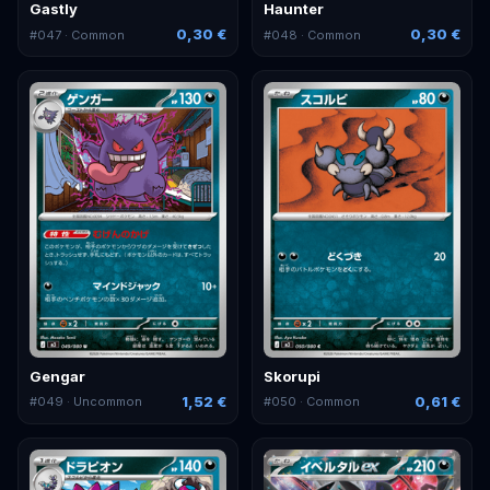
Gastly
Haunter
0,30 €
0,30 €
#
047
· Common
#
048
· Common
Gengar
Skorupi
1,52 €
0,61 €
#
049
· Uncommon
#
050
· Common