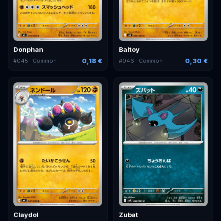
Donphan
Baltoy
0,18 €
0,30 €
#
045
· Common
#
046
· Common
Claydol
Zubat