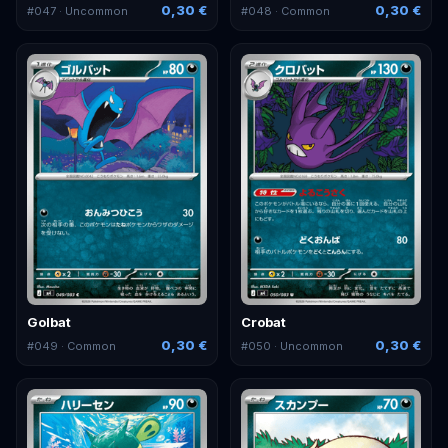
0,30 €
0,30 €
#
047
· Uncommon
#
048
· Common
Golbat
Crobat
0,30 €
0,30 €
#
049
· Common
#
050
· Uncommon