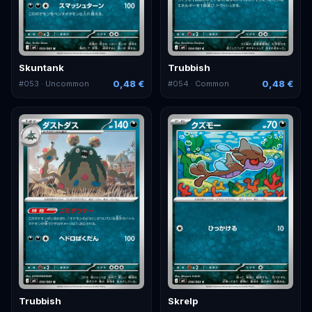
Skuntank
Trubbish
0,48 €
0,48 €
#
053
· Uncommon
#
054
· Common
Trubbish
Skrelp