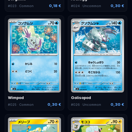
0,18 €
0,30 €
#
023
· Common
#
024
· Uncommon
Wimpod
Golisopod
0,30 €
0,30 €
#
025
· Common
#
026
· Uncommon