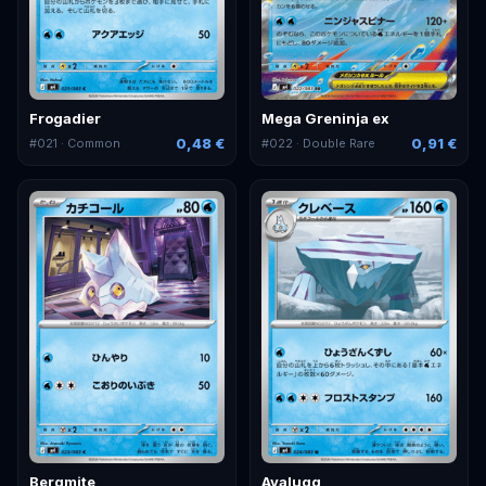
Frogadier
Mega Greninja ex
0,48 €
0,91 €
#
021
· Common
#
022
· Double Rare
Bergmite
Avalugg