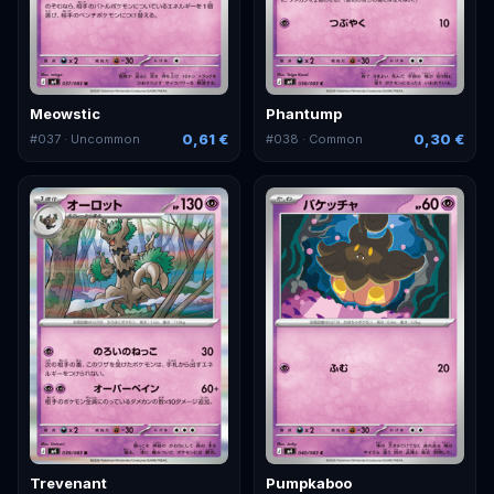
Meowstic
Phantump
0,61 €
0,30 €
#
037
· Uncommon
#
038
· Common
Trevenant
Pumpkaboo