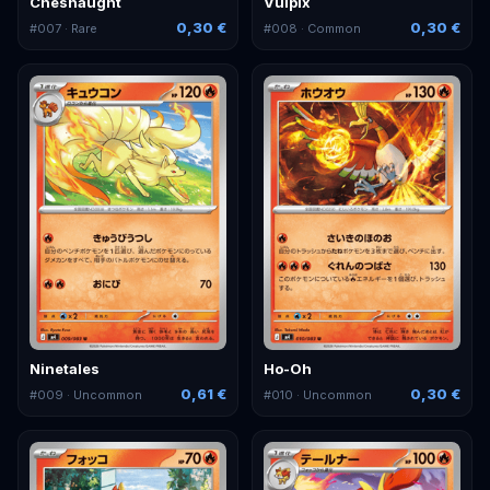
Chesnaught
Vulpix
0,30 €
0,30 €
#
007
· Rare
#
008
· Common
Ninetales
Ho-Oh
0,61 €
0,30 €
#
009
· Uncommon
#
010
· Uncommon