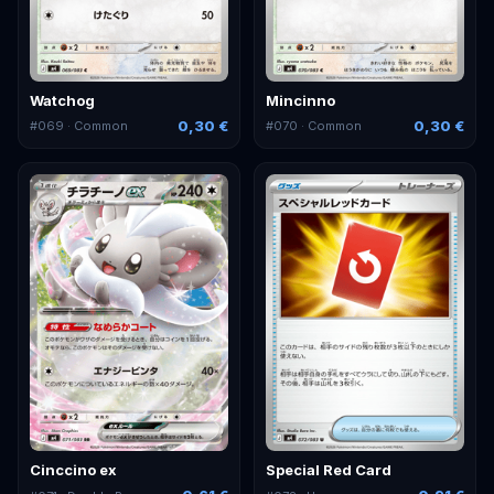
Watchog
Mincinno
0,30 €
0,30 €
#
069
· Common
#
070
· Common
Cinccino ex
Special Red Card