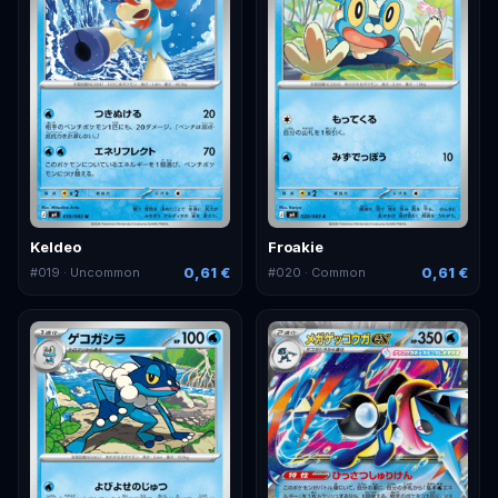
Keldeo
Froakie
0,61 €
0,61 €
#
019
· Uncommon
#
020
· Common