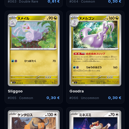
0,61 €
0,30 €
#
063
· Double Rare
#
064
· Common
Sliggoo
Goodra
0,30 €
0,30 €
#
065
· Common
#
066
· Uncommon