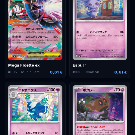
Mega Floette ex
Espurr
0,61 €
0,61 €
#
035
· Double Rare
#
036
· Common