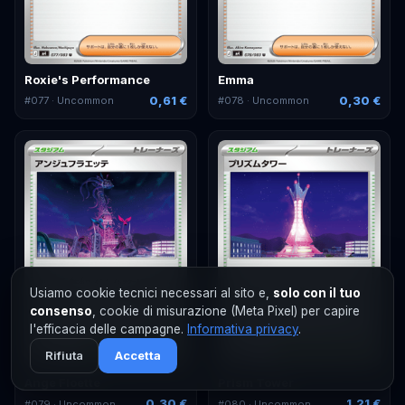
Roxie's Performance
Emma
0,61 €
0,30 €
#
077
· Uncommon
#
078
· Uncommon
Usiamo cookie tecnici necessari al sito e,
solo con il tuo
consenso
, cookie di misurazione (Meta Pixel) per capire
l'efficacia delle campagne.
Informativa privacy
.
Rifiuta
Accetta
Ange Floette
Prism Tower
0,30 €
1,21 €
#
079
· Uncommon
#
080
· Uncommon