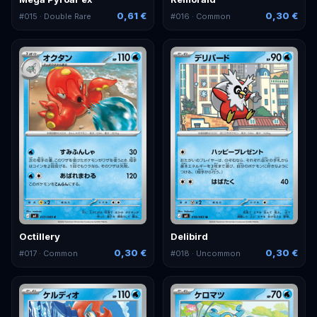
0,61 €
0,30 €
#
015
· Double Rare
#
016
· Common
Octillery
Delibird
0,30 €
0,30 €
#
017
· Common
#
018
· Uncommon