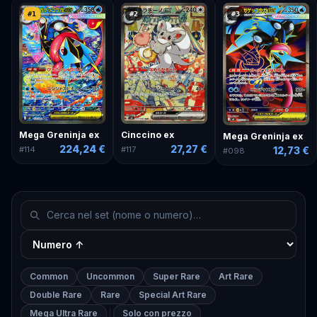
#
1
#
2
#
3
Mega Greninja ex
Cinccino ex
Mega Greninja ex
224,24 €
27,27 €
#
114
#
117
12,73 €
#
098
Common
Uncommon
Super Rare
Art Rare
Double Rare
Rare
Special Art Rare
Mega Ultra Rare
Solo con prezzo