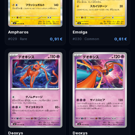
Ampharos
Emolga
0,91 €
0,61 €
#
029
· Rare
#
030
· Common
Deoxys
Deoxys