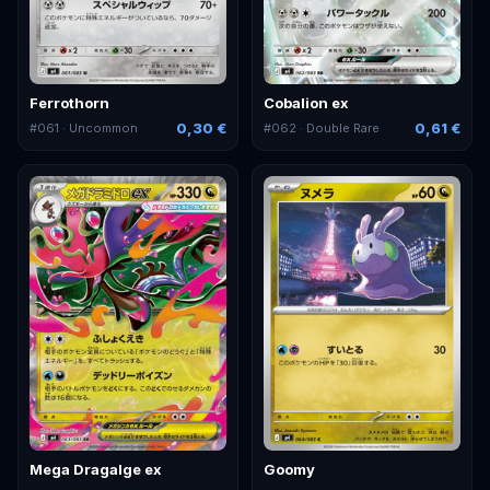
Ferrothorn
Cobalion ex
0,30 €
0,61 €
#
061
· Uncommon
#
062
· Double Rare
Mega Dragalge ex
Goomy