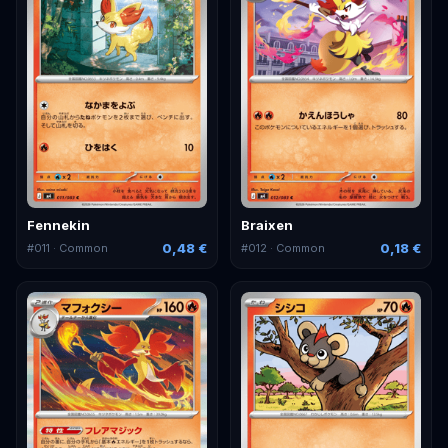
Fennekin
Braixen
0,48 €
0,18 €
#
011
· Common
#
012
· Common