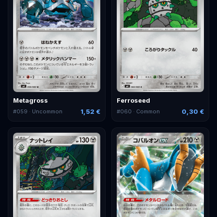
Metagross
Ferroseed
1,52 €
0,30 €
#
059
· Uncommon
#
060
· Common