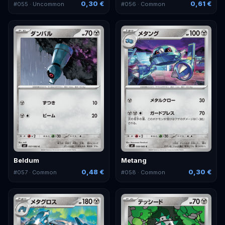
0,30 €
0,61 €
#
055
· Uncommon
#
056
· Common
Beldum
Metang
0,48 €
0,30 €
#
057
· Common
#
058
· Common