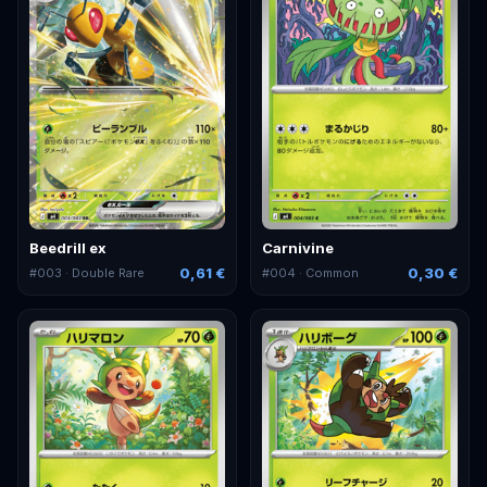
Beedrill ex
Carnivine
0,61 €
0,30 €
#
003
· Double Rare
#
004
· Common