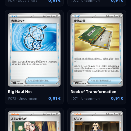
0,61 €
0,91 €
#
071
· Double Rare
#
072
· Uncommon
Big Haul Net
Book of Transformation
0,61 €
0,91 €
#
073
· Uncommon
#
074
· Uncommon