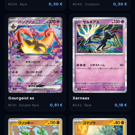
0,30 €
0,30 €
#
039
· Rare
#
040
· Common
Gourgeist ex
Xerneas
0,61 €
0,18 €
#
041
· Double Rare
#
042
· Rare