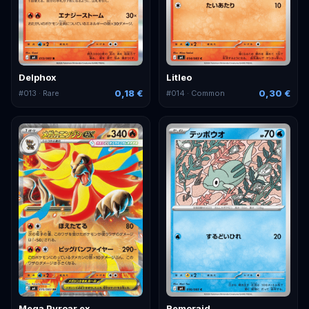
Delphox
Litleo
0,18 €
0,30 €
#
013
· Rare
#
014
· Common
Mega Pyroar ex
Remoraid