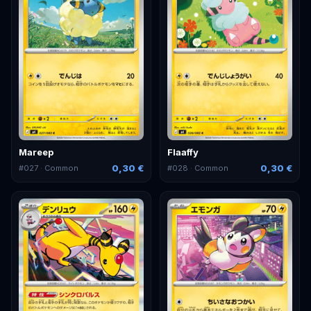
Mareep
Flaaffy
0,30 €
0,30 €
#
027
· Common
#
028
· Common