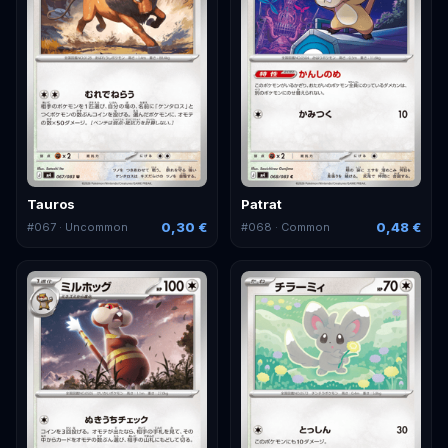
Tauros
Patrat
0,30 €
0,48 €
#
067
· Uncommon
#
068
· Common