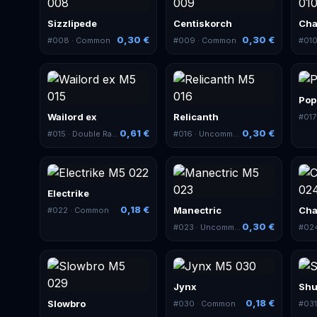
Sizzlipede
Centiskorch
Cha
0,30 €
0,30 €
#
008
· Common
#
009
· Common
#
01
Pop
Wailord ex
Relicanth
#
017
0,61 €
0,30 €
#
015
· Double Rare
#
016
· Uncommon
Electrike
0,18 €
Manectric
Cha
#
022
· Common
0,30 €
#
023
· Uncommon
#
02
Jynx
Shu
0,18 €
Slowbro
#
030
· Common
#
03