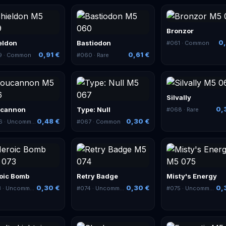
Bronzor
0,
eldon
Bastiodon
#
061
· Common
0,91 €
0,61 €
9
· Common
#
060
· Rare
Silvally
0,
ucannon
Type: Null
#
068
· Rare
0,48 €
0,30 €
6
· Uncommon
#
067
· Common
oic Bomb
Retry Badge
Misty's Energy
0,30 €
0,30 €
0,
3
· Uncommon
#
074
· Uncommon
#
075
· Uncommon