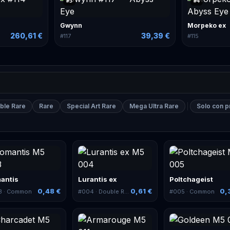
#
3
#
4
Gwynn
Morpeko ex
260,61 €
39,39 €
#
117
#
115
ble Rare
Rare
Special Art Rare
Mega Ultra Rare
Solo con 
antis
Lurantis ex
Poltchageist
0,48 €
0,61 €
0,
3
· Common
#
004
· Double Rare
#
005
· Common