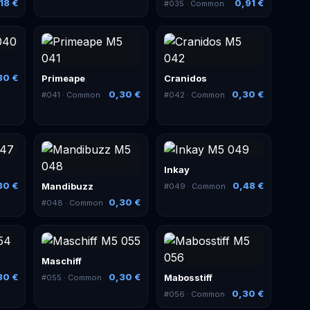
18 €
0,91 €
#
035
· Common
30 €
Primeape
Cranidos
0,30 €
0,30 €
#
041
· Common
#
042
· Common
Inkay
30 €
0,48 €
Mandibuzz
#
049
· Common
0,30 €
#
048
· Common
Maschiff
30 €
0,30 €
Mabosstiff
#
055
· Common
0,30 €
#
056
· Common