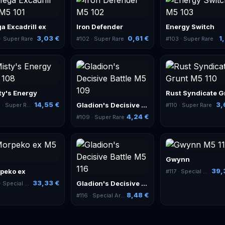
a Excadrill ex
Iron Defender
Energy Switch
3,03 €
0,61 €
1
· Super Rare
#
102
· Super Rare
#
103
· Super Rare
ty's Energy
14,55 €
3,
Gladion's Decisive Battle
8
· Super Rare
#
110
· Super Rare
4,24 €
#
109
· Super Rare
Gwynn
39,
peko ex
#
117
· Special Art Rare
33,33 €
Gladion's Decisive Battle
 Special Art Rare
8,48 €
#
116
· Special Art Rare