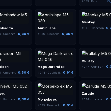
0,
#
033
· Rare
Mankey
0,
rshadow
Annihilape
#
040
· Common
0,30 €
0,30 €
8
· Uncommon
#
039
· Uncommon
Vullaby
0,
aidon
Mega Darkrai ex
#
047
· Common
0,30 €
0,61 €
5
· Uncommon
#
046
· Double Rare
evul
Zarude
0,30 €
0,
Morpeko ex
2
· Uncommon
#
054
· Uncommon
0,61 €
#
053
· Double Rare