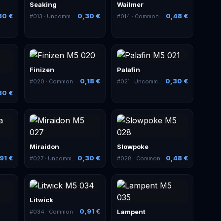
Seaking
Wailmer
30 €
0,30 €
0,48 €
#
013
· Uncommon
#
014
· Common
Finizen
Palafin
0,18 €
0,30 €
#
020
· Common
#
021
· Uncommon
30 €
Miraidon
Slowpoke
91 €
0,30 €
0,48 €
#
027
· Uncommon
#
028
· Common
Litwick
0,91 €
Lampent
#
034
· Common