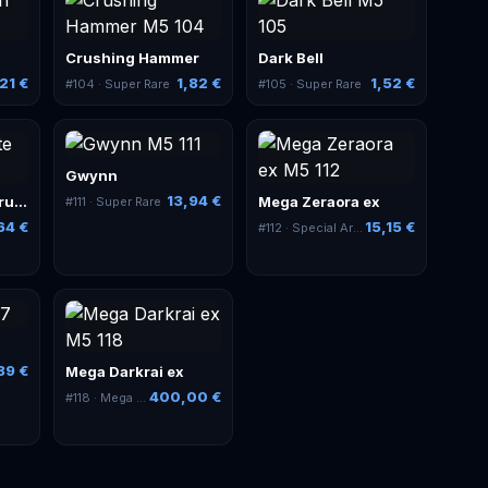
Crushing Hammer
Dark Bell
,21 €
1,82 €
1,52 €
#
104
· Super Rare
#
105
· Super Rare
Gwynn
13,94 €
Rust Syndicate Grunt
Mega Zeraora ex
#
111
· Super Rare
64 €
15,15 €
#
112
· Special Art Rare
39 €
Mega Darkrai ex
400,00 €
#
118
· Mega Ultra Rare