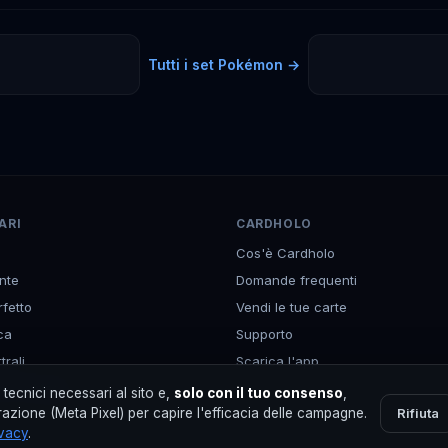
Tutti i set
Pokémon
→
ARI
CARDHOLO
Cos'è Cardholo
nte
Domande frequenti
rfetto
Vendi le tue carte
ca
Supporto
rali
Scarica l'app
Promo Mega
tecnici necessari al sito e,
solo con il tuo consenso
,
Rifiuta
azione (Meta Pixel) per capire l'efficacia delle campagne.
ivacy
.