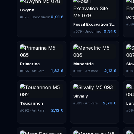
Gwynn
0,91 €
#
078
· Uncommon
Fossil Excavation Site
#
08
0,91 €
#
079
· Uncommon
Primarina
Manectric
Slo
1,82 €
2,12 €
#
085
· Art Rare
#
086
· Art Rare
#
08
Silvally
2,73 €
Toucannon
Lur
#
093
· Art Rare
2,12 €
#
092
· Art Rare
#
09