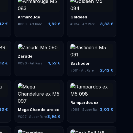
Armarouge
Goldeen
42 €
1,82 €
3,33 €
#
083
· Art Rare
#
084
· Art Rare
Zarude
12 €
1,52 €
Bastiodon
#
090
· Art Rare
2,42 €
#
091
· Art Rare
Rampardos ex
33 €
3,03 €
Mega Chandelure ex
#
098
· Super Rare
3,94 €
#
097
· Super Rare