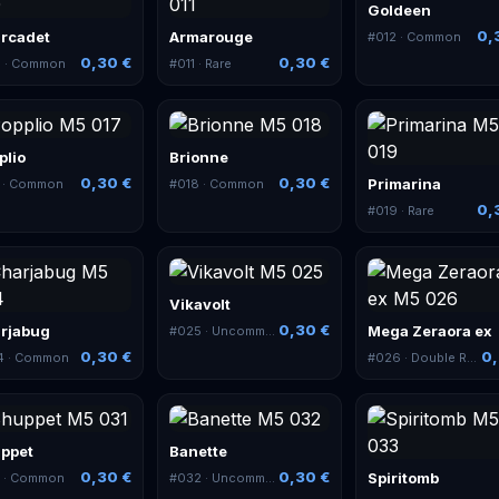
Goldeen
0,
rcadet
Armarouge
#
012
· Common
0,30 €
0,30 €
0
· Common
#
011
· Rare
plio
Brionne
0,30 €
0,30 €
Primarina
· Common
#
018
· Common
0,
#
019
· Rare
Vikavolt
0,30 €
rjabug
Mega Zeraora ex
#
025
· Uncommon
0,30 €
0,
4
· Common
#
026
· Double Rare
ppet
Banette
0,30 €
0,30 €
Spiritomb
1
· Common
#
032
· Uncommon