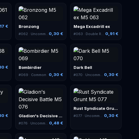
17 €
Bronzong
Mega Excadrill ex
0,30 €
0,91 €
#
062
· Uncommon
#
063
· Double Rare
30 €
Bombirdier
Dark Bell
0,30 €
0,30 €
#
069
· Common
#
070
· Uncommon
Rust Syndicate Grunt
30 €
0,30 €
Gladion's Decisive Battle
#
077
· Uncommon
0,48 €
#
076
· Uncommon