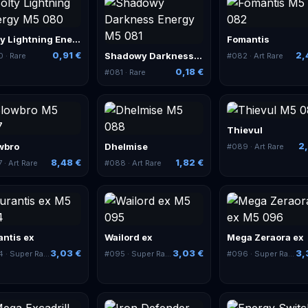
Bolty Lightning Energy
Fomantis
0,91 €
2,
Shadowy Darkness Energy
0
· Rare
#
082
· Art Rare
0,18 €
#
081
· Rare
Thievul
2,
wbro
Dhelmise
#
089
· Art Rare
8,48 €
1,82 €
7
· Art Rare
#
088
· Art Rare
antis ex
Wailord ex
Mega Zeraora ex
3,03 €
3,03 €
3,
4
· Super Rare
#
095
· Super Rare
#
096
· Super Rare