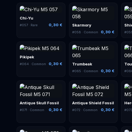
Chi-Yu
0,30 €
Skarmory
Shi
#
057
· Rare
0,30 €
#
058
· Common
#
05
Pikipek
0,30 €
Trumbeak
To
#
064
· Common
0,30 €
#
065
· Common
#
06
Antique Skull Fossil
Antique Shield Fossil
Her
0,30 €
0,30 €
#
071
· Common
#
072
· Common
#
07