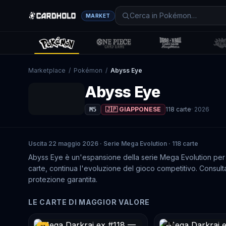
MARKET
Marketplace
/
Pokémon
/
Abyss Eye
Abyss Eye
🇯🇵 GIAPPONESE
118
carte
·
2026
M5
Uscita 22 maggio 2026 · Serie Mega Evolution · 118 carte
Abyss Eye è un'espansione della serie Mega Evolution per
carte, continua l'evoluzione del gioco competitivo. Consulta C
protezione garantita.
LE CARTE DI MAGGIOR VALORE