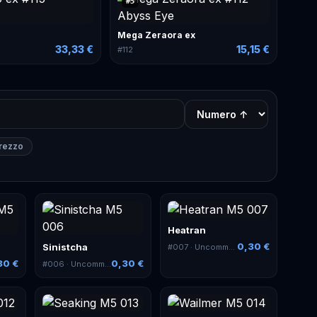
#
5
Mega Zeraora ex
33,33 €
15,15 €
#
112
prezzo
Heatran
0,30 €
Sinistcha
#
007
· Uncommon
30 €
0,30 €
#
006
· Uncommon