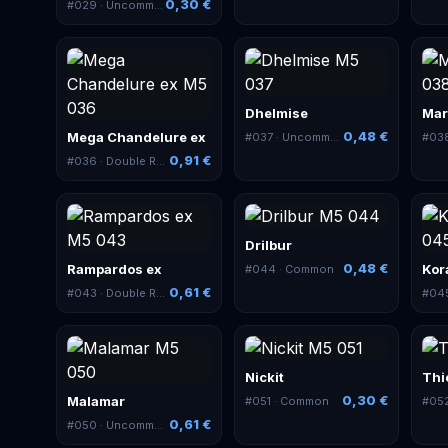
0,30 €
#
029
· Uncommon
Dhelmise
Ma
0,48 €
Mega Chandelure ex
#
037
· Uncommon
#
03
0,91 €
#
036
· Double Rare
Drilbur
0,48 €
Rampardos ex
Kor
#
044
· Common
0,61 €
#
043
· Double Rare
#
04
Nickit
Thi
0,30 €
Malamar
#
051
· Common
#
05
0,61 €
#
050
· Uncommon