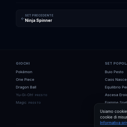
SET PRECEDENTE
←
Ninja Spinner
GIOCHI
SET POPOL
Pokémon
Buio Pesto
One Piece
Caos Nasce
Dragon Ball
Equilibrio Pe
Yu-Gi-Oh!
Ascesa Eroi
PRESTO
Magic
Fiamme Spett
PRESTO
Black Star 
Usiamo cookie 
cookie di misur
Informativa pr