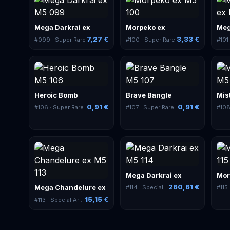
Mega Darkrai ex
Morpeko ex
Meg
7,27 €
3,33 €
#
099
· Super Rare
#
100
· Super Rare
#
101
Heroic Bomb
Brave Bangle
Mis
0,91 €
0,91 €
#
106
· Super Rare
#
107
· Super Rare
#
10
Mega Darkrai ex
Mor
260,61 €
Mega Chandelure ex
#
114
· Special Art Rare
#
115
·
15,15 €
#
113
· Special Art Rare