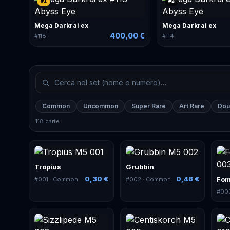
#
1
#
2
Mega Darkrai ex
Mega Darkrai ex
400,00 €
#
118
#
114
Common
Uncommon
Super Rare
Art Rare
Dou
118 carte
Tropius
Grubbin
0,30 €
0,48 €
Fom
#
001
· Common
#
002
· Common
#
00