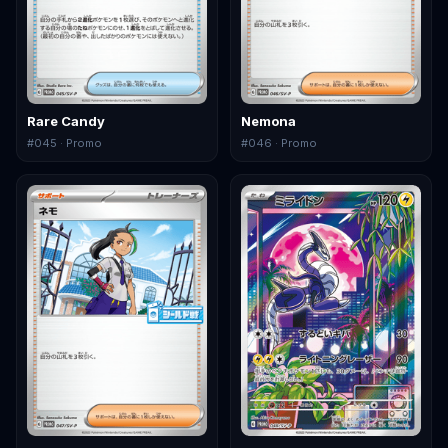
Rare Candy
Nemona
#
045
· Promo
#
046
· Promo