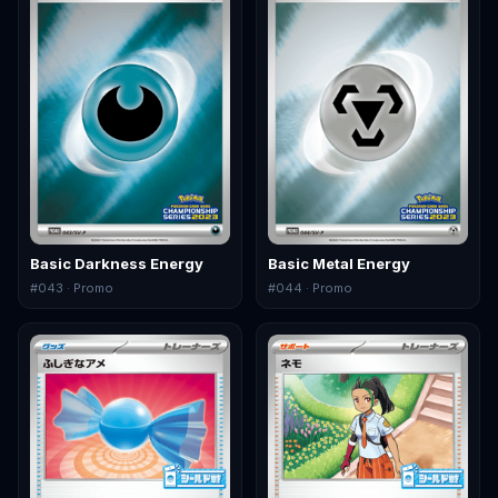
Basic Darkness Energy
Basic Metal Energy
#
043
· Promo
#
044
· Promo