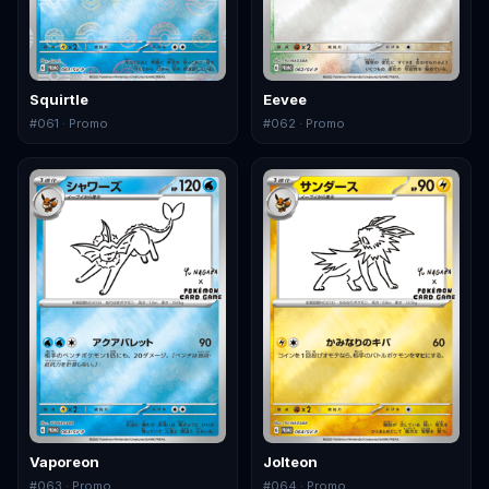
Squirtle
Eevee
#
061
· Promo
#
062
· Promo
Vaporeon
Jolteon
#
063
· Promo
#
064
· Promo