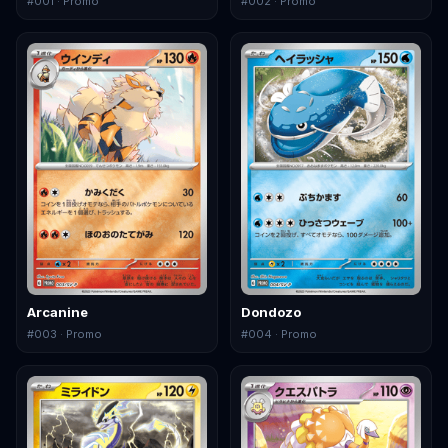
#
001
· Promo
#
002
· Promo
Arcanine
Dondozo
#
003
· Promo
#
004
· Promo