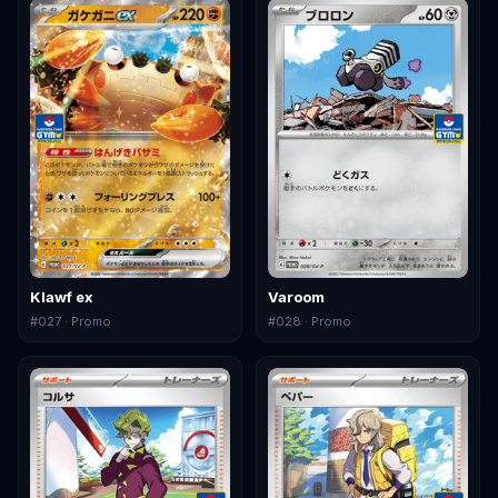
Klawf ex
Varoom
#
027
· Promo
#
028
· Promo