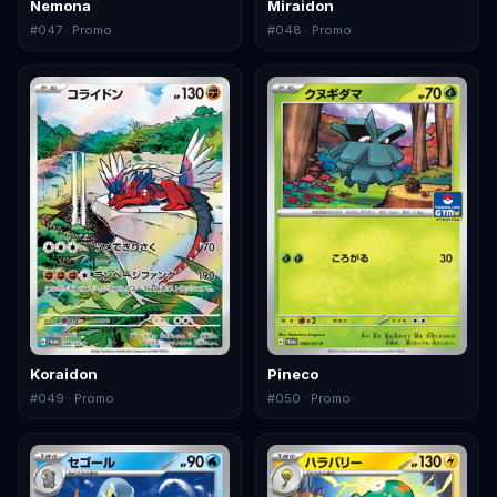
Nemona
Miraidon
#
047
· Promo
#
048
· Promo
Koraidon
Pineco
#
049
· Promo
#
050
· Promo