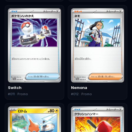
Switch
Nemona
#
011
· Promo
#
012
· Promo