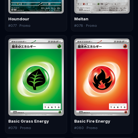
Houndour
Meltan
#
077
· Promo
#
078
· Promo
Basic Grass Energy
Basic Fire Energy
#
079
· Promo
#
080
· Promo