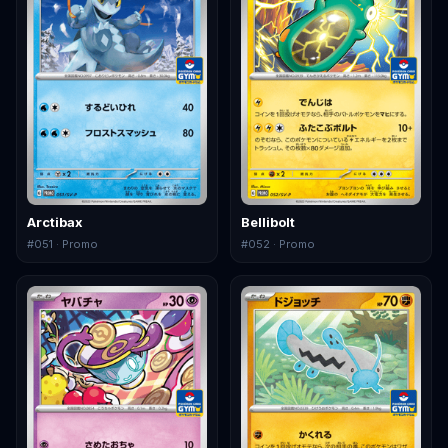
Arctibax
Bellibolt
#
051
· Promo
#
052
· Promo