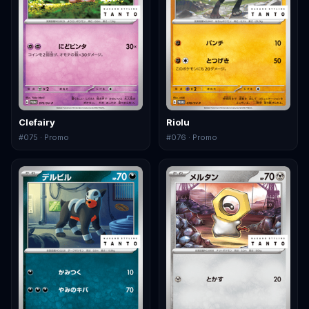
Clefairy
Riolu
#
075
· Promo
#
076
· Promo