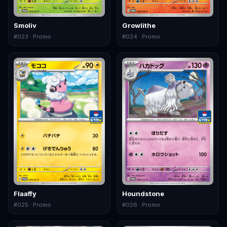
Smoliv
Growlithe
#
023
· Promo
#
024
· Promo
Flaaffy
Houndstone
#
025
· Promo
#
026
· Promo