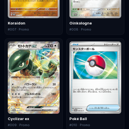
Koraidon
Oinkologne
#
007
· Promo
#
008
· Promo
Cyclizar ex
Poké Ball
#
009
· Promo
#
010
· Promo