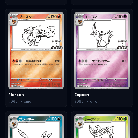
Flareon
Espeon
#
065
· Promo
#
066
· Promo