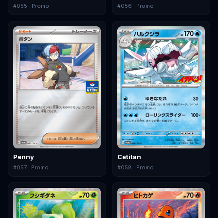
#
055
· Promo
#
056
· Promo
Penny
Cetitan
#
057
· Promo
#
058
· Promo