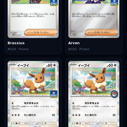
Brassius
Arven
#
029
· Promo
#
030
· Promo