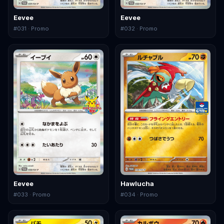
Eevee
Eevee
#
031
· Promo
#
032
· Promo
Eevee
Hawlucha
#
033
· Promo
#
034
· Promo