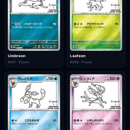
Umbreon
Leafeon
#
067
· Promo
#
068
· Promo