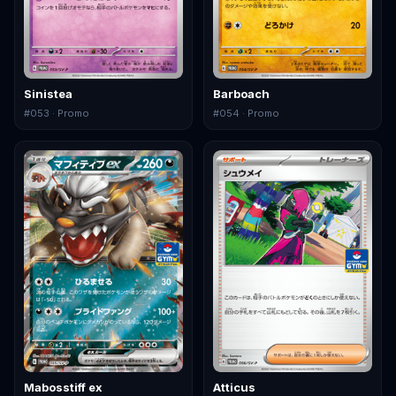
Sinistea
Barboach
#
053
· Promo
#
054
· Promo
Mabosstiff ex
Atticus