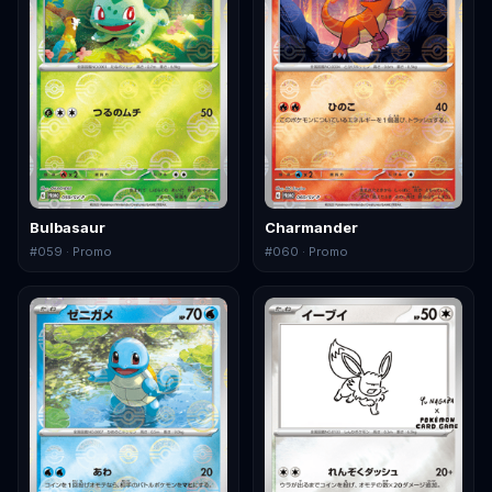
Bulbasaur
Charmander
#
059
· Promo
#
060
· Promo