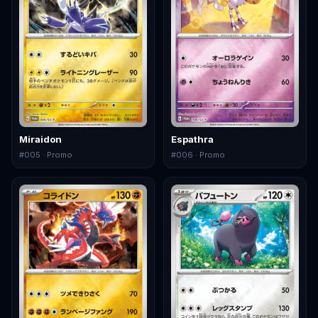
Miraidon
Espathra
#
005
· Promo
#
006
· Promo