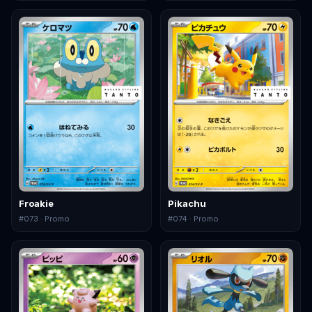
Froakie
Pikachu
#
073
· Promo
#
074
· Promo