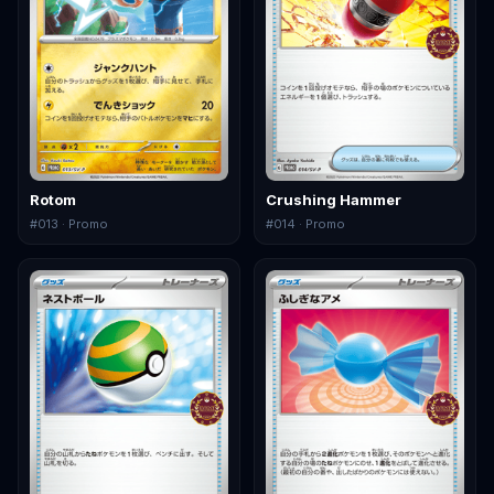
Rotom
Crushing Hammer
#
013
· Promo
#
014
· Promo