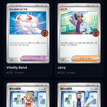
Vitality Band
Jacq
#
019
· Promo
#
020
· Promo