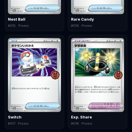
Nest Ball
Rare Candy
#
015
· Promo
#
016
· Promo
Switch
Exp. Share
#
017
· Promo
#
018
· Promo