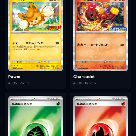
Pawmi
Charcadet
#
035
· Promo
#
036
· Promo