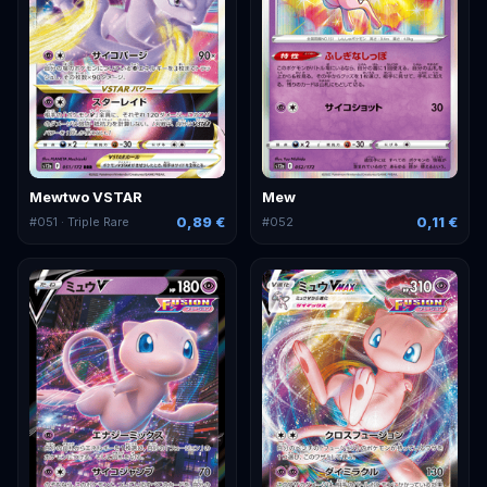
Mewtwo VSTAR
Mew
0,89 €
0,11 €
#
051
· Triple Rare
#
052