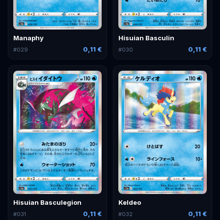
Manaphy
Hisuian Basculin
0,11 €
0,11 €
#
029
#
030
Hisuian Basculegion
Keldeo
0,11 €
0,11 €
#
031
#
032