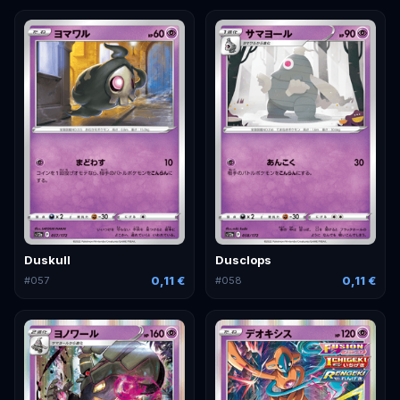
Duskull
Dusclops
0,11 €
0,11 €
#
057
#
058