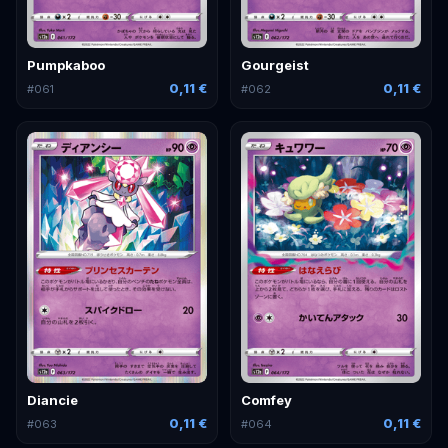
Pumpkaboo
Gourgeist
0,11 €
0,11 €
#
061
#
062
Diancie
Comfey
0,11 €
0,11 €
#
063
#
064