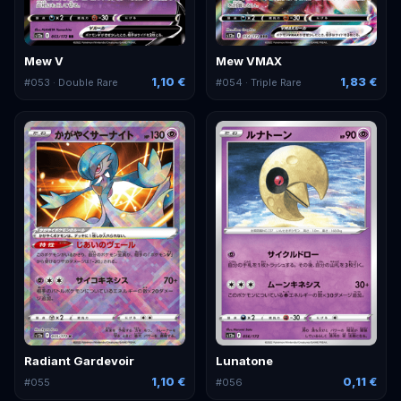
Mew V
Mew VMAX
1,10 €
1,83 €
#
053
· Double Rare
#
054
· Triple Rare
Radiant Gardevoir
Lunatone
1,10 €
0,11 €
#
055
#
056