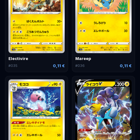
Electivire
Mareep
0,11 €
0,11 €
#
035
#
036