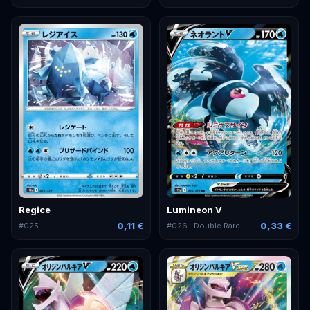
Regice
Lumineon V
0,11 €
0,33 €
#
025
#
026
· Double Rare