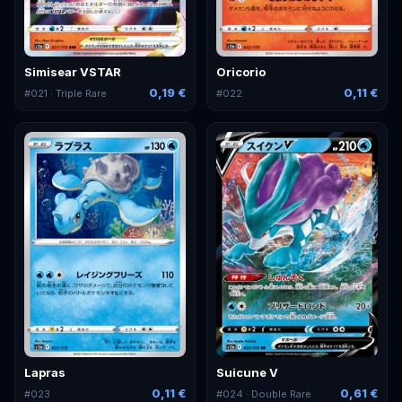
Simisear VSTAR
Oricorio
0,19 €
0,11 €
#
021
· Triple Rare
#
022
Lapras
Suicune V
0,11 €
0,61 €
#
023
#
024
· Double Rare