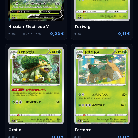
Hisuian Electrode V
Turtwig
0,23 €
0,11 €
#
005
· Double Rare
#
006
Grotle
Torterra
0,11 €
0,11 €
#
007
#
008