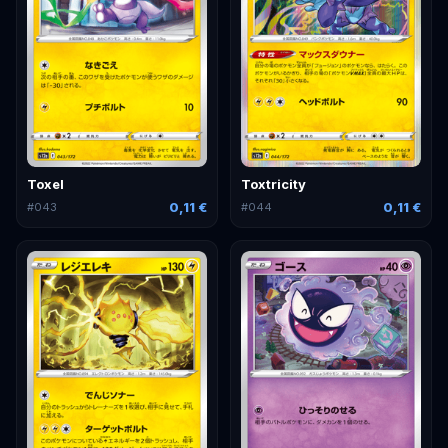
Toxel
Toxtricity
0,11 €
0,11 €
#
043
#
044