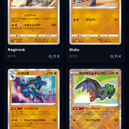
Regirock
Riolu
0,11 €
0,11 €
#
075
#
076