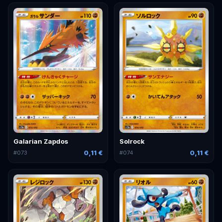
Galarian Zapdos
Solrock
0,11 €
0,11 €
#
073
#
074