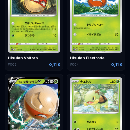
Hisuian Voltorb
Hisuian Electrode
0,11 €
0,11 €
#
003
#
004