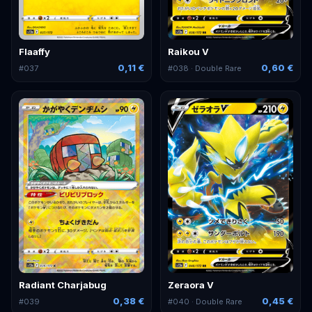
Flaaffy
Raikou V
0,11 €
0,60 €
#
037
#
038
· Double Rare
Radiant Charjabug
Zeraora V
0,38 €
0,45 €
#
039
#
040
· Double Rare