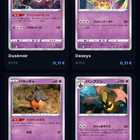
Dusknoir
Deoxys
0,11 €
0,11 €
#
059
#
060