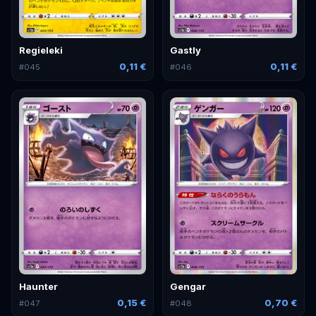
Regieleki
Gastly
0,11 €
0,11 €
#
045
#
046
Haunter
Gengar
0,15 €
0,70 €
#
047
#
048