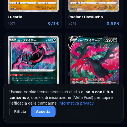
Lucario
Radiant Hawlucha
0,11 €
0,58 €
#
077
#
078
Usiamo cookie tecnici necessari al sito e,
solo con il tuo
consenso
, cookie di misurazione (Meta Pixel) per capire
l'efficacia delle campagne.
Informativa privacy
.
Rifiuta
Accetta
Galarian Moltres
Galarian Moltres V
0,11 €
0,50 €
#
079
#
080
· Double Rare