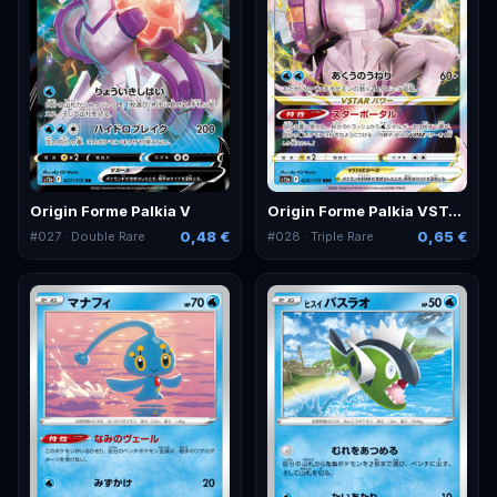
Origin Forme Palkia V
Origin Forme Palkia VSTAR
0,48 €
0,65 €
#
027
· Double Rare
#
028
· Triple Rare