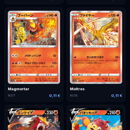
Magmortar
Moltres
0,11 €
0,11 €
#
017
#
018