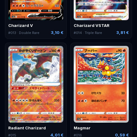
Charizard V
Charizard VSTAR
3,10 €
3,81 €
#
013
· Double Rare
#
014
· Triple Rare
Radiant Charizard
Magmar
4,01 €
0,59 €
#
015
#
016