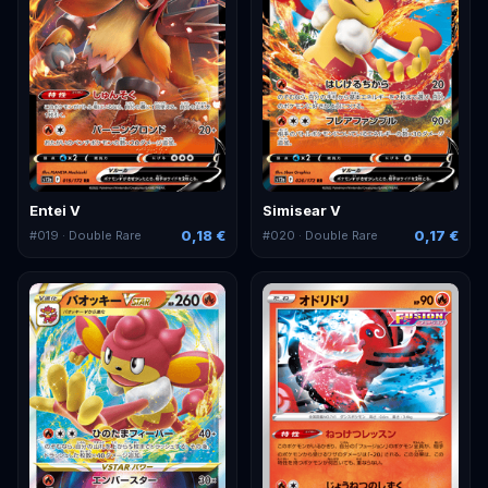
Entei V
Simisear V
0,18 €
0,17 €
#
019
· Double Rare
#
020
· Double Rare