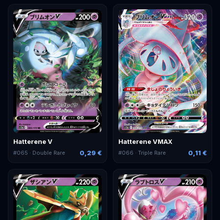
Hatterene V
Hatterene VMAX
0,29 €
0,11 €
#
065
· Double Rare
#
066
· Triple Rare