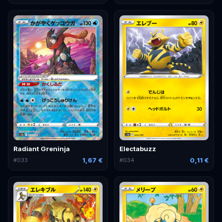
Radiant Greninja
Electabuzz
1,67 €
0,11 €
#
033
#
034