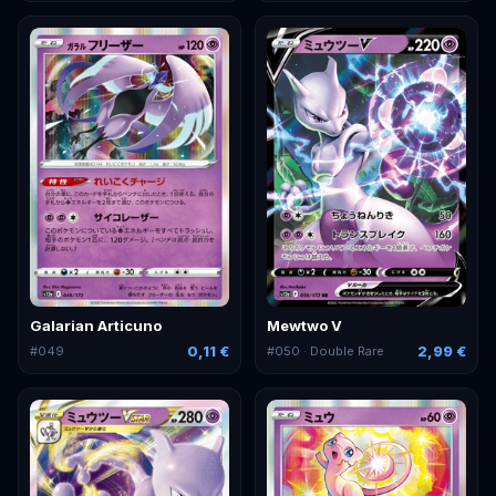
Galarian Articuno
Mewtwo V
0,11 €
2,99 €
#
049
#
050
· Double Rare