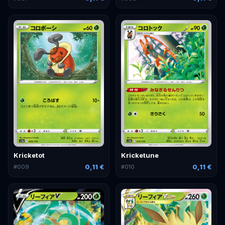
Kricketot
Kricketune
0,11 €
0,11 €
#
009
#
010