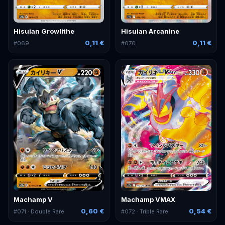
Hisuian Growlithe
Hisuian Arcanine
0,11 €
0,11 €
#
069
#
070
Machamp V
Machamp VMAX
0,60 €
0,54 €
#
071
· Double Rare
#
072
· Triple Rare