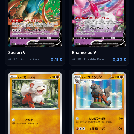
Zacian V
Enamorus V
0,11 €
0,23 €
#
067
· Double Rare
#
068
· Double Rare