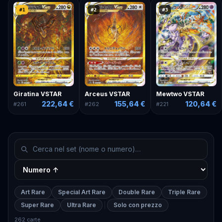
#
1
#
2
#
3
Giratina VSTAR
Arceus VSTAR
Mewtwo VSTAR
222,64 €
155,64 €
120,64 €
#
261
#
262
#
221
Art Rare
Special Art Rare
Double Rare
Triple Rare
Super Rare
Ultra Rare
Solo con prezzo
262 carte